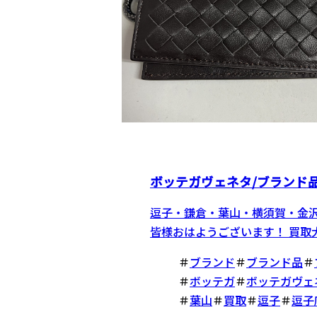
ボッテガヴェネタ/ブランド
逗子・鎌倉・葉山・横須賀・金
皆様おはようございます！ 買取大吉
＃
ブランド
＃
ブランド品
＃
＃
ボッテガ
＃
ボッテガヴェ
＃
葉山
＃
買取
＃
逗子
＃
逗子