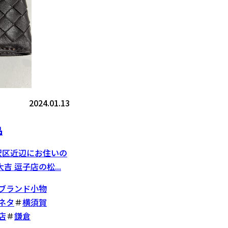
2024.01.13
品
沢区近辺にお住いの
 逗子店の松...
ブランド小物
ネタ
＃
横須賀
店
＃
鎌倉