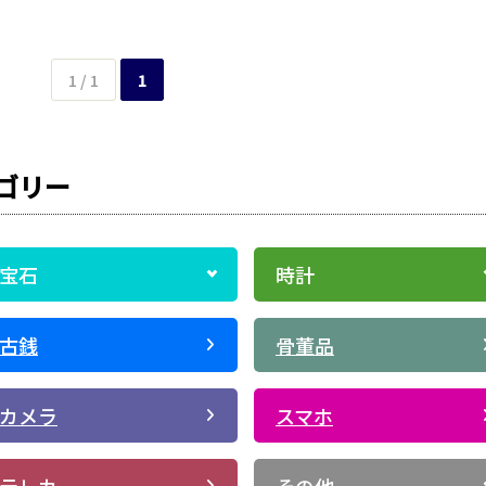
1 / 1
1
ゴリー
宝石
時計
古銭
骨董品
カメラ
スマホ
テレカ
その他