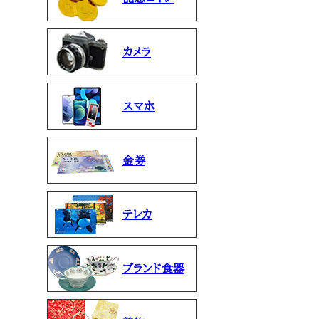
カメラ
スマホ
金券
テレカ
ブランド食器