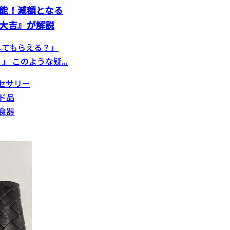
能！減額となる
大吉』が解説
してもらえる？」
 このような疑...
セサリー
ド品
食器