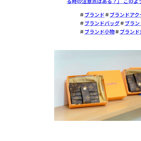
る時の注意点はある？」 このよう
＃
ブランド
＃
ブランドアク
＃
ブランドバッグ
＃
ブラン
＃
ブランド小物
＃
ブランド