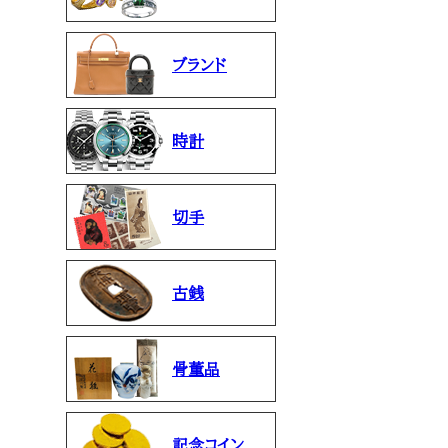
ブランド
時計
切手
古銭
骨董品
記念コイン