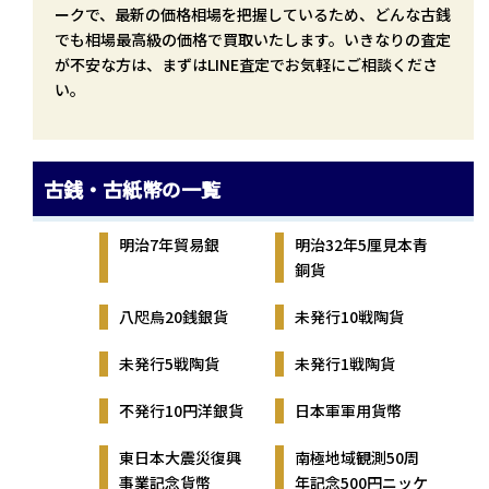
ークで、最新の価格相場を把握しているため、どんな古銭
でも相場最高級の価格で買取いたします。いきなりの査定
が不安な方は、まずはLINE査定でお気軽にご相談くださ
い。
古銭・古紙幣の一覧
明治7年貿易銀
明治32年5厘見本青
銅貨
八咫烏20銭銀貨
未発行10戦陶貨
未発行5戦陶貨
未発行1戦陶貨
不発行10円洋銀貨
日本軍軍用貨幣
東日本大震災復興
南極地域観測50周
事業記念貨幣
年記念500円ニッケ