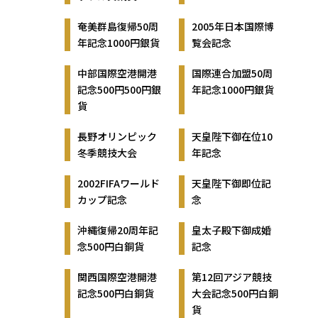
奄美群島復帰50周
2005年日本国際博
年記念1000円銀貨
覧会記念
中部国際空港開港
国際連合加盟50周
記念500円500円銀
年記念1000円銀貨
貨
長野オリンピック
天皇陛下御在位10
冬季競技大会
年記念
2002FIFAワールド
天皇陛下御即位記
カップ記念
念
沖縄復帰20周年記
皇太子殿下御成婚
念500円白銅貨
記念
関西国際空港開港
第12回アジア競技
記念500円白銅貨
大会記念500円白銅
貨