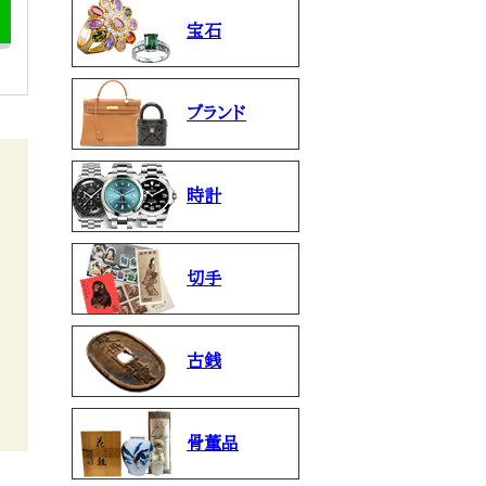
宝石
ブランド
時計
切手
古銭
骨董品