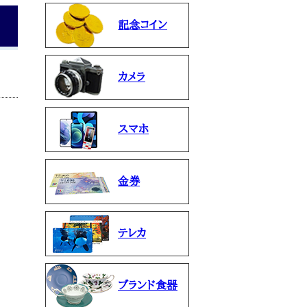
記念コイン
カメラ
スマホ
金券
テレカ
ブランド食器