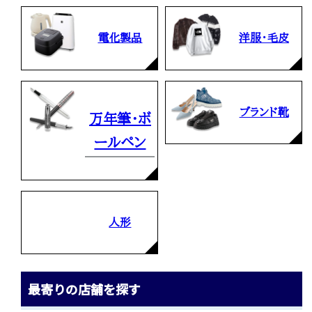
電化製品
洋服・毛皮
ブランド靴
万年筆・ボ
ールペン
人形
最寄りの店舗を探す