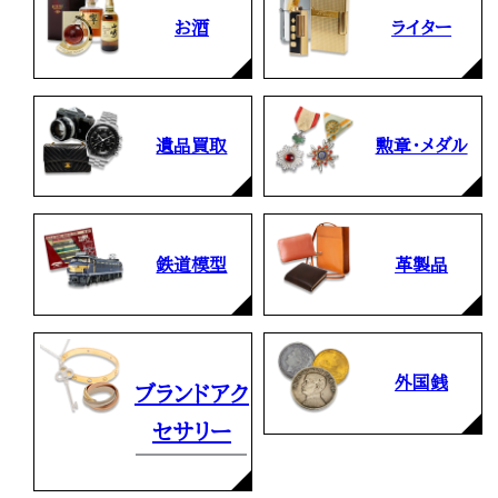
お酒
ライター
遺品買取
勲章・メダル
鉄道模型
革製品
外国銭
ブランドアク
セサリー