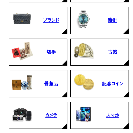
当店の査定員がご自宅に伺いその場で査定を致します。
お品物をつめて送るだけで査定が可能です。時間が無い
まとめて売りたい！価値がわからなく売れるかわからな
方や、荷物が多い方へオススメです。
い方にオススメです。
ブランド
時計
切手
古銭
骨董品
記念コイン
カメラ
スマホ