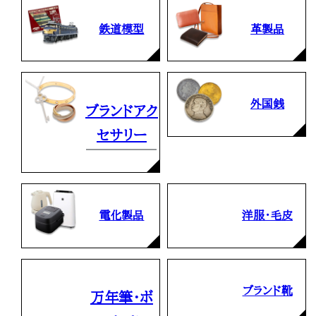
鉄道模型
革製品
外国銭
ブランドアク
セサリー
電化製品
洋服・毛皮
ブランド靴
万年筆・ボ