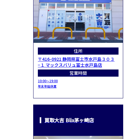
住所
〒416-0921 静岡県富士市水戸島３０３
−１ マックスバリュ富士水戸島店
営業時間
10:00～19:00
年末年始休業
買取大吉 Blix茅ヶ崎店