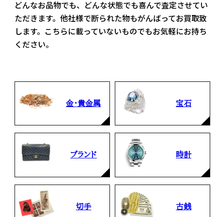
どんなお品物でも、どんな状態でも喜んで査定させてい
ただきます。他社様で断られた物もがんばってお買取致
します。こちらに載っていないものでもお気軽にお持ち
ください。
金・貴金属
宝石
当店の査定員がご自宅に伺いその場で査定を致します。
お品物をつめて送るだけで査定が可能です。時間が無い
まとめて売りたい！価値がわからなく売れるかわからな
方や、荷物が多い方へオススメです。
い方にオススメです。
ブランド
時計
切手
古銭