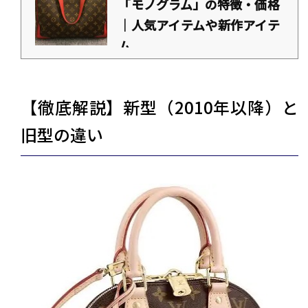
「モノグラム」の特徴・価格
｜人気アイテムや新作アイテ
ム...
https://daikichi-kaitori.jp/column/louisvuitton-monoguramu
「ルイ・ヴィトンのモノグラムにはどんな種類があるの？」「新作アイテムの価格や
特徴が知りたい？」このような疑問はありませんか？ ルイ・ヴィトンの象徴であるモ
ノグラムは、一目でブランドとわかる圧倒的な存在感で世界中から愛されていま
【徹底解説】新型（2010年以降）と
す。 また、2026年は誕生130周年を迎える年でもあり、定番アイテムから新作アイテ
ムまで数多く登場しており、目が離せません。 この記事では、モノグラムの特徴・歴
史・今注目の人気ラインナップを解説します。ぜひ、購入する際の参考にしてみてく
旧型の違い
ださい。＜この記事でわかるこ...