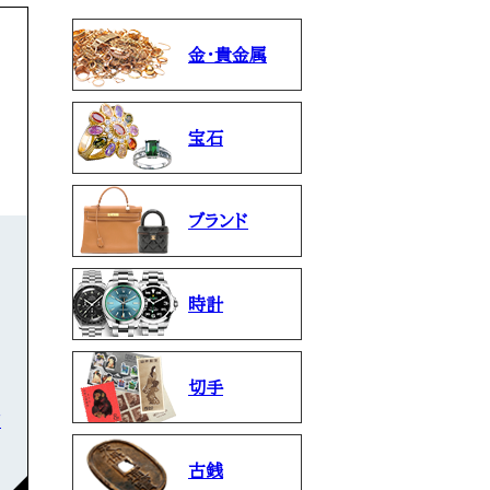
金・貴金属
宝石
ブランド
時計
切手
石
古銭