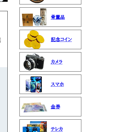
骨董品
記念コイン
カメラ
スマホ
金券
テレカ