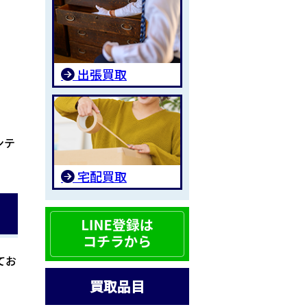
出張買取
ンテ
宅配買取
てお
買取品目