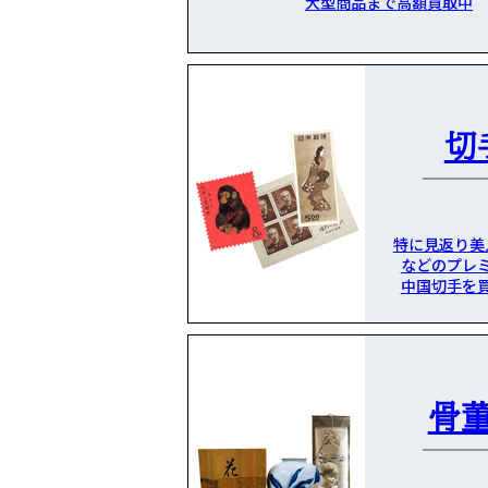
大型商品まで高額買取中
切
特に見返り美
などのプレ
中国切手を
骨