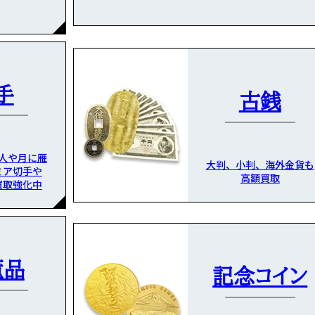
手
古銭
人や月に雁
大判、小判、海外金貨も
ミア切手や
高額買取
買取強化中
董品
記念コイン