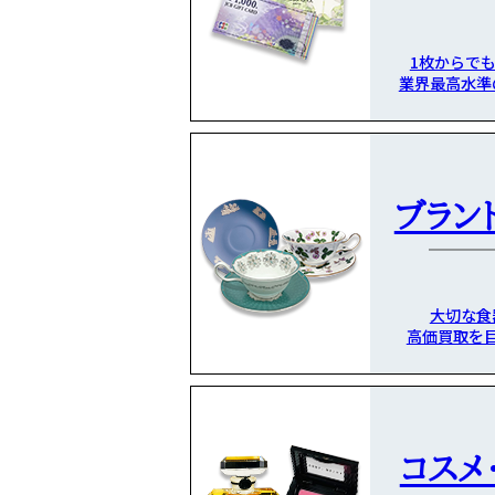
1枚からで
業界最高水準
ブラン
大切な食
高価買取を
コスメ