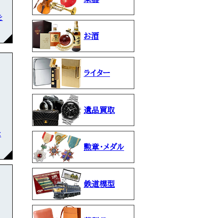
を
お酒
ライター
遺品買取
な
勲章・メダル
鉄道模型