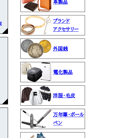
革製品
ブランド
取
アクセサリー
外国銭
電化製品
洋服・毛皮
万年筆・ボール
ペン