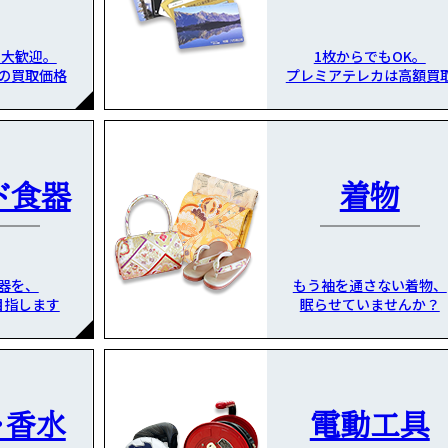
も大歓迎。
1枚からでもOK。
の買取価格
プレミアテレカは高額買
ド食器
着物
器を、
もう袖を通さない着物、
目指します
眠らせていませんか？
・香水
電動工具