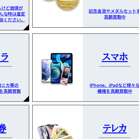
るけど価値が
記念金貨やメダルセット
んな時は査定
高額買取中
談ください。
メラ
スマホ
ロニカ等の
iPhone、iPadなど様々
を高額買取
機種を高額買取中
券
テレカ