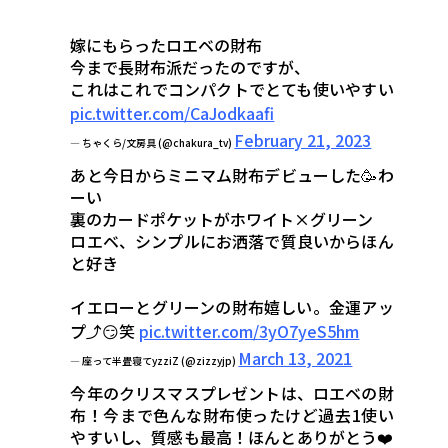
嫁にもらったロエベの財布
今まで長財布派だったのですが、
これはこれでコンパクトでとても使いやすい
pic.twitter.com/CaJodkaafi
February 21, 2023
— ちゃくら/文房具 (@chakura_tv)
あと今日からミニマム財布デビューした🥳わ
ーい
裏のカードポケットがホワイト×グリーン
ロエベ、シンプルにお洒落で質良いからほん
と好き
イエローとグリーンの財布嬉しい。金運アッ
プ⤴️😏笑
pic.twitter.com/3yO7yeS5hm
March 13, 2021
— 座って半畳寝てyzziZ (@zizzyjp)
今年のクリスマスプレゼントは、ロエベの財
布！今まで色んな財布使ったけど過去1使い
やすいし、質感も最高！ほんとありがとう❤️