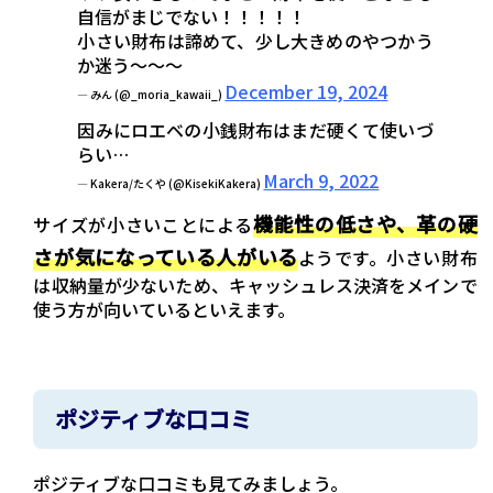
自信がまじでない！！！！！
小さい財布は諦めて、少し大きめのやつかう
か迷う〜〜〜
December 19, 2024
— みん (@_moria_kawaii_)
因みにロエベの小銭財布はまだ硬くて使いづ
らい…
March 9, 2022
— Kakera/たくや (@KisekiKakera)
機能性の低さや、革の硬
サイズが小さいことによる
さが気になっている人がいる
ようです。小さい財布
は収納量が少ないため、キャッシュレス決済をメインで
使う方が向いているといえます。
ポジティブな口コミ
ポジティブな口コミも見てみましょう。