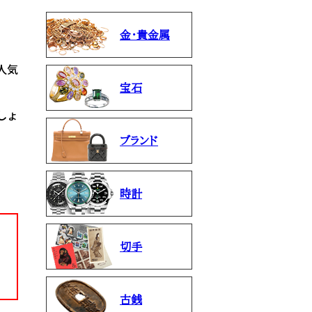
金・貴金属
人気
宝石
しょ
ブランド
時計
切手
古銭