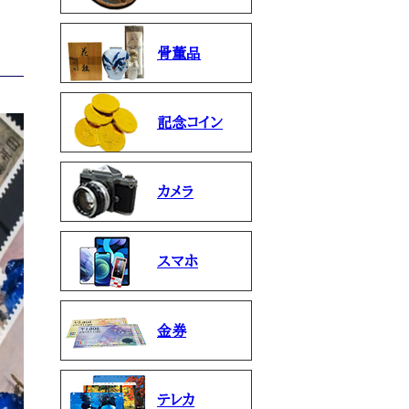
骨董品
記念コイン
カメラ
スマホ
金券
テレカ