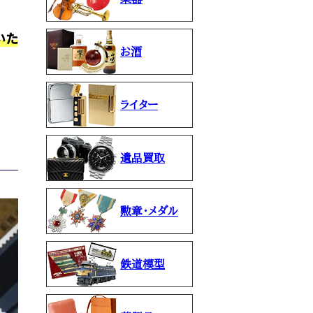
いた
お酒
ライター
遺品買取
勲章・メダル
鉄道模型