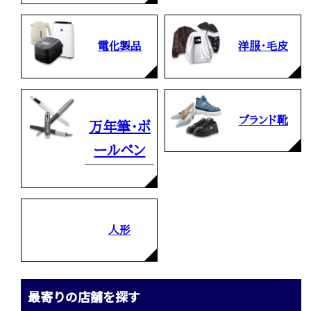
電化製品
洋服・毛皮
ブランド靴
万年筆・ボ
ールペン
人形
最寄りの店舗を探す