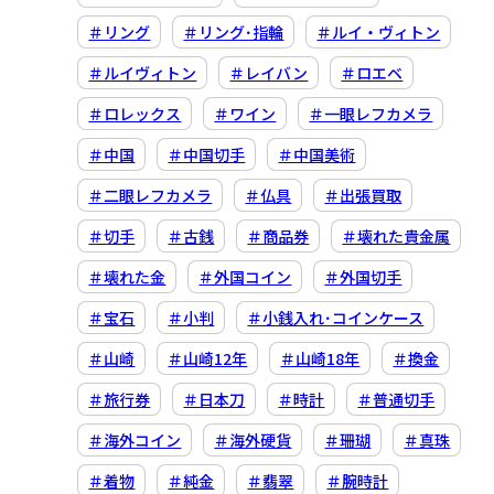
＃リング
＃リング･指輪
＃ルイ・ヴィトン
＃ルイヴィトン
＃レイバン
＃ロエベ
＃ロレックス
＃ワイン
＃一眼レフカメラ
＃中国
＃中国切手
＃中国美術
＃二眼レフカメラ
＃仏具
＃出張買取
＃切手
＃古銭
＃商品券
＃壊れた貴金属
＃壊れた金
＃外国コイン
＃外国切手
＃宝石
＃小判
＃小銭入れ･コインケース
＃山崎
＃山崎12年
＃山崎18年
＃換金
＃旅行券
＃日本刀
＃時計
＃普通切手
＃海外コイン
＃海外硬貨
＃珊瑚
＃真珠
＃着物
＃純金
＃翡翠
＃腕時計