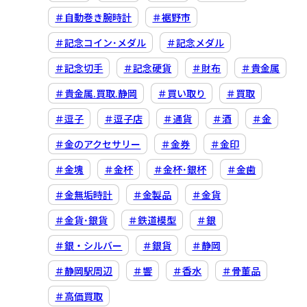
＃自動巻き腕時計
＃裾野市
＃記念コイン･メダル
＃記念メダル
＃記念切手
＃記念硬貨
＃財布
＃貴金属
＃貴金属.買取.静岡
＃買い取り
＃買取
＃逗子
＃逗子店
＃通貨
＃酒
＃金
＃金のアクセサリー
＃金券
＃金印
＃金塊
＃金杯
＃金杯･銀杯
＃金歯
＃金無垢時計
＃金製品
＃金貨
＃金貨･銀貨
＃鉄道模型
＃銀
＃銀・シルバー
＃銀貨
＃静岡
＃静岡駅周辺
＃響
＃香水
＃骨董品
＃高価買取