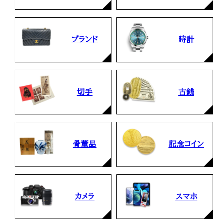
ブランド
時計
切手
古銭
骨董品
記念コイン
カメラ
スマホ