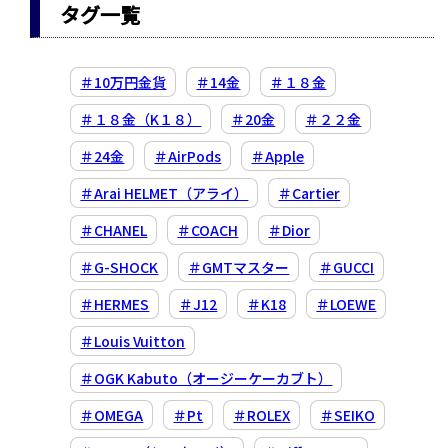
タグ一覧
＃10万円金貨
＃14金
＃１８金
＃１８金（K１８）
＃20金
＃２２金
＃24金
＃AirPods
＃Apple
＃Arai HELMET（アライ）
＃Cartier
＃CHANEL
＃COACH
＃Dior
＃G-SHOCK
＃GMTマスター
＃GUCCI
＃HERMES
＃J12
＃K18
＃LOEWE
＃Louis Vuitton
＃OGK Kabuto（オージーケーカブト）
＃OMEGA
＃Pt
＃ROLEX
＃SEIKO