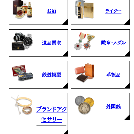
お酒
ライター
遺品買取
勲章・メダル
鉄道模型
革製品
外国銭
ブランドアク
セサリー