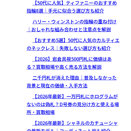
【50代に人気】ティファニーのおすすめ
指輪8選｜手元に似合う選び方も紹介
ハリー・ウィンストンの指輪の重ね付け
｜おしゃれな組み合わせと注意点を解説
【おすすめ5選】50代に人気のカルティエ
のネックレス｜失敗しない選び方も紹介
【2026】岩倉具視500円札に価値はあ
る？買取相場や高く売る方法を解説
二千円札が消えた理由｜普及しなかった
背景と現在の価値・入手方法
【2026年最新】一万円札にホログラムが
ないのは偽札？D号券の見分け方と使える場
所・買取相場
【2026年最新】シャネルのカチューシャ
の最新モデル｜コーディネート術も紹介