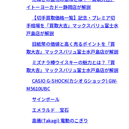
イトーヨーカドー静岡店が解説
【切手買取価格一覧】記念・プレミア切
手相場を『買取大吉』マックスバリュ富士水
戸島店が解説
旧紙幣の価値と高く売るポイントを『買
取大吉』マックスバリュ富士水戸島店が解説
ミズナラ樽ウイスキーの魅力とは？『買
取大吉』マックスバリュ富士水戸島店が解説
CASIO G-SHOCK(カシオ Gショック) GW-
M5610UBC
サインボール
エメラルド 宝石
高儀(Takagi) 電動のこぎり