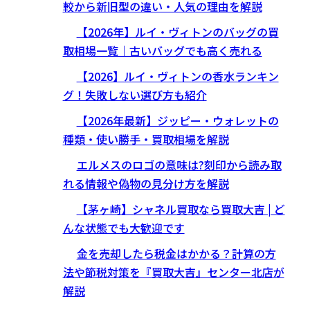
較から新旧型の違い・人気の理由を解説
【2026年】ルイ・ヴィトンのバッグの買
取相場一覧｜古いバッグでも高く売れる
【2026】ルイ・ヴィトンの香水ランキン
グ！失敗しない選び方も紹介
【2026年最新】ジッピー・ウォレットの
種類・使い勝手・買取相場を解説
エルメスのロゴの意味は?刻印から読み取
れる情報や偽物の見分け方を解説
【茅ヶ崎】シャネル買取なら買取大吉 | ど
んな状態でも大歓迎です
金を売却したら税金はかかる？計算の方
法や節税対策を『買取大吉』センター北店が
解説