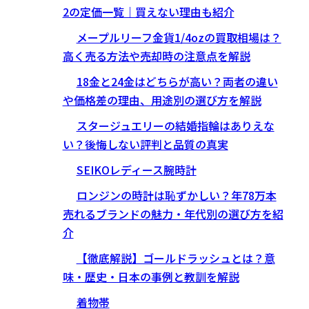
2の定価一覧｜買えない理由も紹介
メープルリーフ金貨1/4ozの買取相場は？
高く売る方法や売却時の注意点を解説
18金と24金はどちらが高い？両者の違い
や価格差の理由、用途別の選び方を解説
スタージュエリーの結婚指輪はありえな
い？後悔しない評判と品質の真実
SEIKOレディース腕時計
ロンジンの時計は恥ずかしい？年78万本
売れるブランドの魅力・年代別の選び方を紹
介
【徹底解説】ゴールドラッシュとは？意
味・歴史・日本の事例と教訓を解説
着物帯