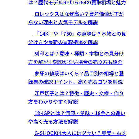
は？歴代モデルRef.16264の買取相場と魅力
ロレックスはなぜ高い？資産価値が下が
らない理由と人気モデルを解説
「14K」や「750」の意味は？本物との見
分け方や最新の買取相場を解説
刻印とは？意味・種類・本物との見分け
方を解説｜刻印がない場合の売り方も紹介
象牙の値段はいくら？品目別の相場と登
録票の確認ポイント、高く売るコツを解説
江戸切子とは？特徴・歴史・文様・作り
方をわかりやすく解説
18KGPとは？価値・意味・18金との違い
や高く売る方法を解説
G-SHOCKは大人にはダサい？真実・おす