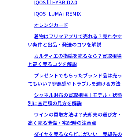
IQOS lil HYBRID2.0
IQOS ILUMA i REMIX
オレンジカード
着物はフリマアプリで売れる？売れやす
い条件と出品・発送のコツを解説
カルティエの指輪を売るなら？買取相場
と高く売るコツを解説
プレゼントでもらったブランド品は売っ
てもいい？罪悪感やトラブルを避ける方法
シャネル財布の買取相場｜モデル・状態
別に査定額の見方を解説
ワインの買取方法は？売却先の選び方・
高く売る準備・宅配時の注意点
ダイヤを売るならどこがいい｜売却先の