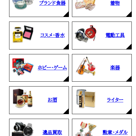
ブランド食器
着物
コスメ・香水
電動工具
ホビー・ゲーム
楽器
お酒
ライター
遺品買取
勲章・メダル