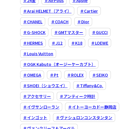
＃24金
＃AirPods
＃Apple
＃Arai HELMET（アライ）
＃Cartier
＃CHANEL
＃COACH
＃Dior
＃G-SHOCK
＃GMTマスター
＃GUCCI
＃HERMES
＃J12
＃K18
＃LOEWE
＃Louis Vuitton
＃OGK Kabuto（オージーケーカブト）
＃OMEGA
＃Pt
＃ROLEX
＃SEIKO
＃SHOEI（ショウエイ）
＃Tiffany&Co.
＃アクセサリー
＃アンティーク時計
＃イヴサンローラン
＃イトーヨーカドー静岡店
＃インゴット
＃ヴァシュロンコンスタンタン
＃ヴァンクリーフ＆アーペル