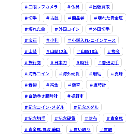
＃二眼レフカメラ
＃仏具
＃出張買取
＃切手
＃古銭
＃商品券
＃壊れた貴金属
＃壊れた金
＃外国コイン
＃外国切手
＃宝石
＃小判
＃小銭入れ･コインケース
＃山崎
＃山崎12年
＃山崎18年
＃換金
＃旅行券
＃日本刀
＃時計
＃普通切手
＃海外コイン
＃海外硬貨
＃珊瑚
＃真珠
＃着物
＃純金
＃翡翠
＃腕時計
＃自動巻き腕時計
＃裾野市
＃記念コイン･メダル
＃記念メダル
＃記念切手
＃記念硬貨
＃財布
＃貴金属
＃貴金属.買取.静岡
＃買い取り
＃買取