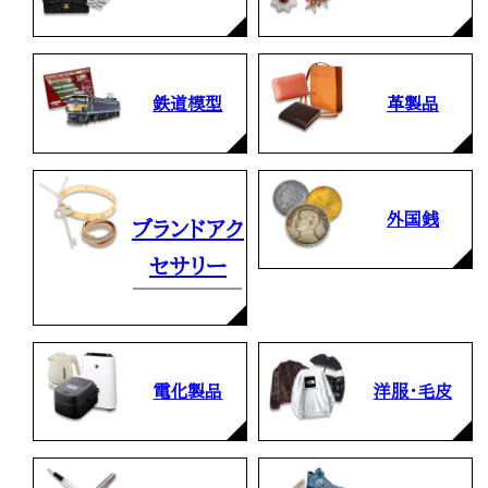
鉄道模型
革製品
外国銭
ブランドアク
セサリー
電化製品
洋服・毛皮