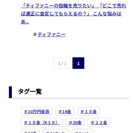
「ティファニーの指輪を売りたい」 「どこで売れ
ば適正に査定してもらえるの？」 こんな悩みは
あ...
＃
ティファニー
1 / 1
1
タグ一覧
＃10万円金貨
＃14金
＃１８金
＃１８金（K１８）
＃20金
＃２２金