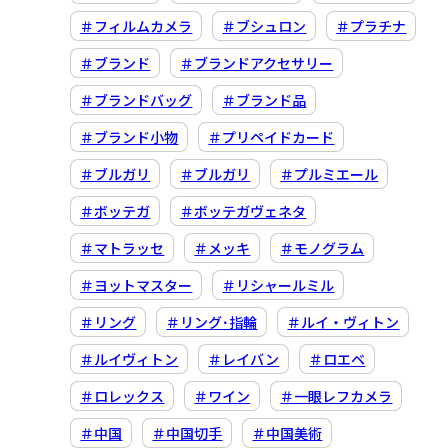
＃フィルムカメラ
＃ブシュロン
＃プラチナ
＃ブランド
＃ブランドアクセサリー
＃ブランドバッグ
＃ブランド品
＃ブランド小物
＃プリペイドカード
＃ブルガリ
＃ブルガリ
＃プルミエール
＃ボッテガ
＃ボッテガヴェネタ
＃マトラッセ
＃メッキ
＃モノグラム
＃ヨットマスター
＃リシャールミル
＃リング
＃リング･指輪
＃ルイ・ヴィトン
＃ルイヴィトン
＃レイバン
＃ロエベ
＃ロレックス
＃ワイン
＃一眼レフカメラ
＃中国
＃中国切手
＃中国美術