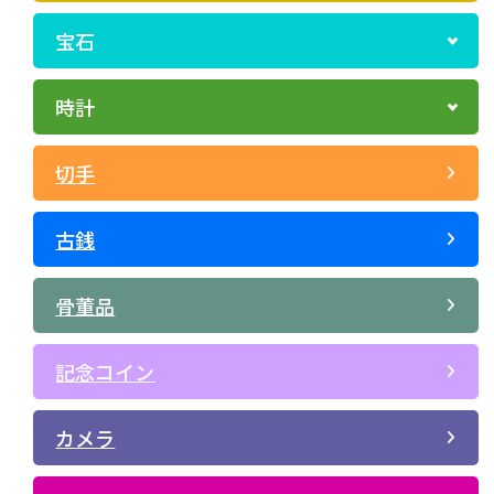
宝石
時計
切手
古銭
骨董品
記念コイン
カメラ