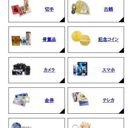
切手
古銭
骨董品
記念コイン
カメラ
スマホ
金券
テレカ