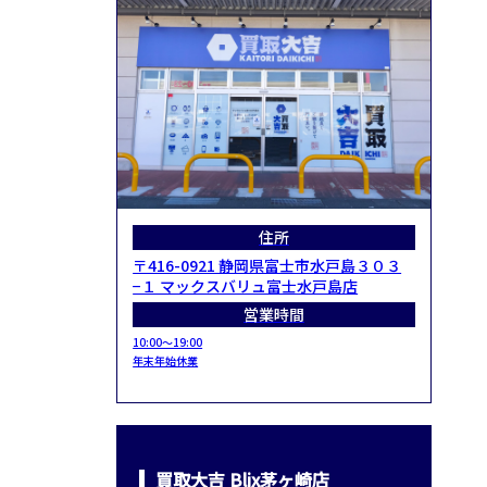
住所
〒416-0921 静岡県富士市水戸島３０３
−１ マックスバリュ富士水戸島店
営業時間
10:00～19:00
年末年始休業
買取大吉 Blix茅ヶ崎店