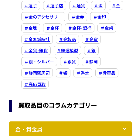
＃逗子
＃逗子店
＃通貨
＃酒
＃金
＃金のアクセサリー
＃金券
＃金印
＃金塊
＃金杯
＃金杯･銀杯
＃金歯
＃金無垢時計
＃金製品
＃金貨
＃金貨･銀貨
＃鉄道模型
＃銀
＃銀・シルバー
＃銀貨
＃静岡
＃静岡駅周辺
＃響
＃香水
＃骨董品
＃高価買取
買取品目のコラムカテゴリー
金・貴金属