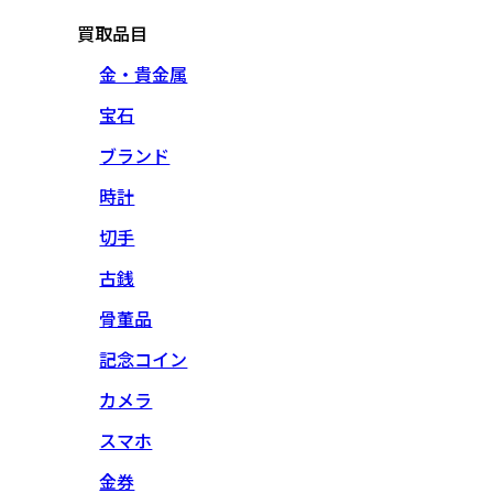
買取品目
金・貴金属
宝石
ブランド
時計
切手
古銭
骨董品
記念コイン
カメラ
スマホ
金券