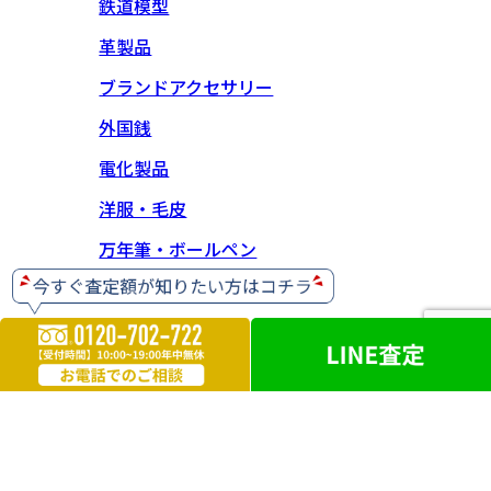
鉄道模型
革製品
ブランドアクセサリー
外国銭
電化製品
洋服・毛皮
万年筆・ボールペン
ブランド靴
人形
【神奈川県公安委員会 古物商許可】 第452630001414号