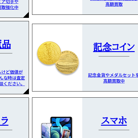
ミア切手や
高額買取
買取強化中
董品
記念コイン
るけど価値が
記念金貨やメダルセット
んな時は査定
高額買取中
談ください。
メラ
スマホ