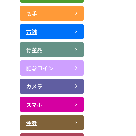
切手
古銭
骨董品
記念コイン
カメラ
スマホ
金券