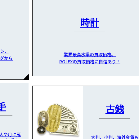
時計
ン、
業界最高水準の買取価格。
グから
ROLEXの買取価格に自信あり！
手
古銭
人や月に雁
大判、小判、海外金貨も