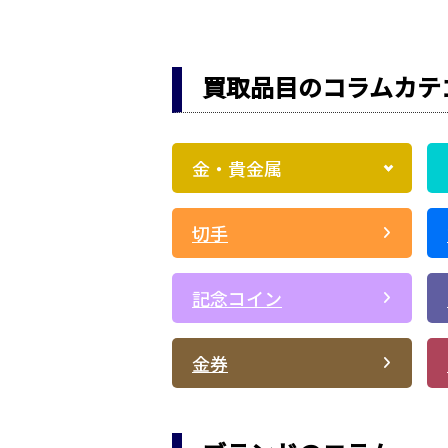
買取品目のコラムカテ
金・貴金属
切手
記念コイン
金券