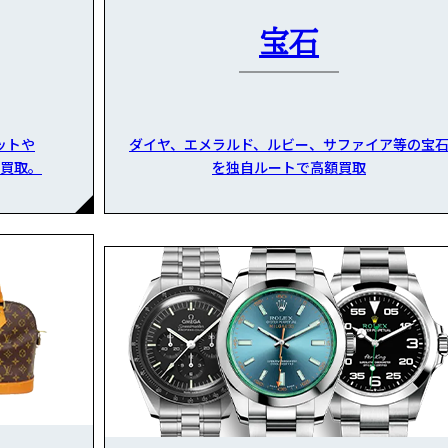
宝石
ットや
ダイヤ、エメラルド、ルビー、サファイア等の宝
買取。
を独自ルートで高額買取