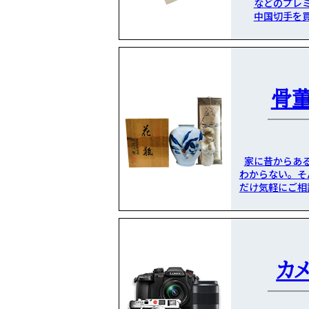
などのプレ
中国切手を
骨
家に昔からあ
わからない。そ
だけ気軽にご相
カ