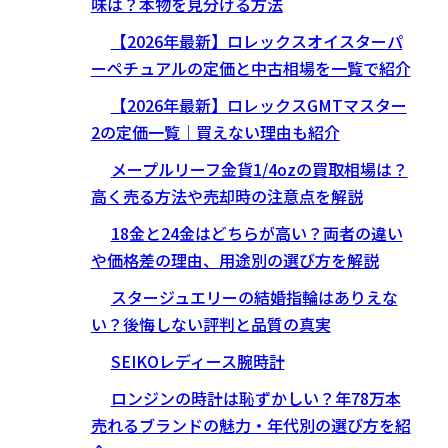
味は？本物を見分ける方法
【2026年最新】ロレックスオイスターパ
ーペチュアルの定価と中古相場を一覧で紹介
【2026年最新】ロレックスGMTマスター
2の定価一覧｜買えない理由も紹介
メープルリーフ金貨1/4ozの買取相場は？
高く売る方法や売却時の注意点を解説
18金と24金はどちらが高い？両者の違い
や価格差の理由、用途別の選び方を解説
スタージュエリーの結婚指輪はありえな
い？後悔しない評判と品質の真実
SEIKOレディース腕時計
ロンジンの時計は恥ずかしい？年78万本
売れるブランドの魅力・年代別の選び方を紹