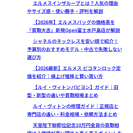
エルメスインザループとは？人気の理由
やサイズ感・使い勝手・評判を解説
【2026年】エルメスバッグの価格表を
『買取大吉』新規Open富士水戸島店が解説
シャネルのネックレスを安い順で紹介！
予算別のおすすめモデル・中古で失敗しない
選び方
【2026最新】エルメス ピコタンロック定
価を紹介｜値上げ推移と賢い買い方
【ルイ・ヴィトンパピヨン】ガイド｜旧
型・新型の違いや買取相場まとめ
ルイ・ヴィトンの修理ガイド｜正規店と
専門店の違い・料金相場・依頼方法まとめ
天皇陛下御即位記念10万円金貨の買取相