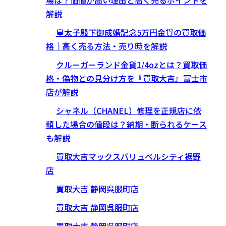
場は？価値が高い理由と高く売るポイントを
解説
皇太子殿下御成婚記念5万円金貨の買取価
格｜高く売る方法・売り時を解説
クルーガーランド金貨1/4ozとは？買取価
格・偽物との見分け方を『買取大吉』富士市
店が解説
シャネル（CHANEL）修理を正規店に依
頼した場合の値段は？納期・断られるケース
も解説
買取大吉マックスバリュベルシティ裾野
店
買取大吉 静岡呉服町店
買取大吉 静岡呉服町店