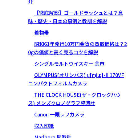
介
【徹底解説】ゴールドラッシュとは？意
味・歴史・日本の事例と教訓を解説
着物帯
昭和61年発行10万円金貨の買取価格は？2
0gの価値と高く売るコツを解説
シングルモルトウイスキー 余市
OLYMPUS(オリンパス) μ[mju:]-II 170VF
コンパクトフィルムカメラ
THE CLOCK HOUSE(ザ・クロックハウ
ス) メンズクロノグラフ腕時計
Canon 一眼レフカメラ
収入印紙
Marlboro 腕時計