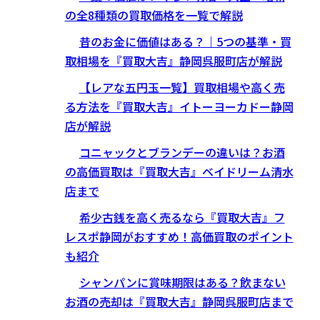
の全8種類の買取価格を一覧で解説
昔のお金に価値はある？｜5つの基準・買
取相場を『買取大吉』静岡呉服町店が解説
【レアな五円玉一覧】買取相場や高く売
る方法を『買取大吉』イトーヨーカドー静岡
店が解説
コニャックとブランデーの違いは？お酒
の高価買取は『買取大吉』ベイドリーム清水
店まで
希少古銭を高く売るなら『買取大吉』フ
レスポ静岡がおすすめ！高価買取のポイント
も紹介
シャンパンに賞味期限はある？飲まない
お酒の売却は『買取大吉』静岡呉服町店まで