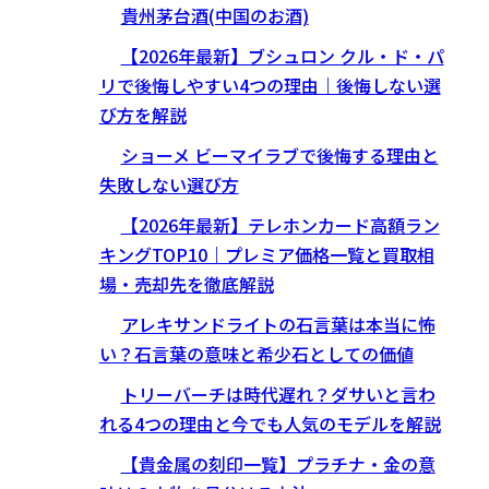
貴州茅台酒(中国のお酒)
【2026年最新】ブシュロン クル・ド・パ
リで後悔しやすい4つの理由｜後悔しない選
び方を解説
ショーメ ビーマイラブで後悔する理由と
失敗しない選び方
【2026年最新】テレホンカード高額ラン
キングTOP10｜プレミア価格一覧と買取相
場・売却先を徹底解説
アレキサンドライトの石言葉は本当に怖
い？石言葉の意味と希少石としての価値
トリーバーチは時代遅れ？ダサいと言わ
れる4つの理由と今でも人気のモデルを解説
【貴金属の刻印一覧】プラチナ・金の意