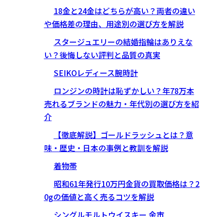
18金と24金はどちらが高い？両者の違い
や価格差の理由、用途別の選び方を解説
スタージュエリーの結婚指輪はありえな
い？後悔しない評判と品質の真実
SEIKOレディース腕時計
ロンジンの時計は恥ずかしい？年78万本
売れるブランドの魅力・年代別の選び方を紹
介
【徹底解説】ゴールドラッシュとは？意
味・歴史・日本の事例と教訓を解説
着物帯
昭和61年発行10万円金貨の買取価格は？2
0gの価値と高く売るコツを解説
シングルモルトウイスキー 余市