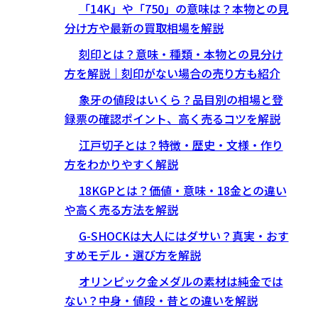
「14K」や「750」の意味は？本物との見
分け方や最新の買取相場を解説
刻印とは？意味・種類・本物との見分け
方を解説｜刻印がない場合の売り方も紹介
象牙の値段はいくら？品目別の相場と登
録票の確認ポイント、高く売るコツを解説
江戸切子とは？特徴・歴史・文様・作り
方をわかりやすく解説
18KGPとは？価値・意味・18金との違い
や高く売る方法を解説
G-SHOCKは大人にはダサい？真実・おす
すめモデル・選び方を解説
オリンピック金メダルの素材は純金では
ない？中身・値段・昔との違いを解説