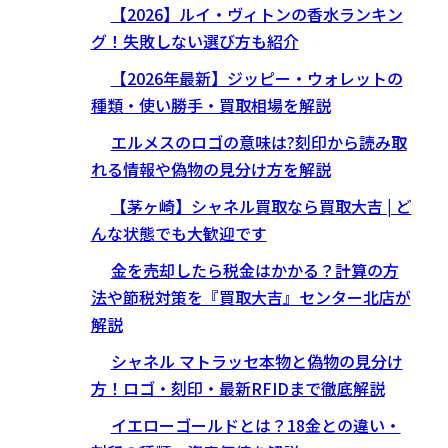
【2026】ルイ・ヴィトンの香水ランキン
グ！失敗しない選び方も紹介
【2026年最新】ジッピー・ウォレットの
種類・使い勝手・買取相場を解説
エルメスのロゴの意味は?刻印から読み取
れる情報や偽物の見分け方を解説
【茅ヶ崎】シャネル買取なら買取大吉 | ど
んな状態でも大歓迎です
金を売却したら税金はかかる？計算の方
法や節税対策を『買取大吉』センター北店が
解説
シャネル マトラッセ本物と偽物の見分け
方！ロゴ・刻印・最新RFIDまで徹底解説
イエローゴールドとは？18金との違い・