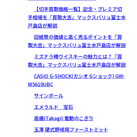
【切手買取価格一覧】記念・プレミア切
手相場を『買取大吉』マックスバリュ富士水
戸島店が解説
旧紙幣の価値と高く売るポイントを『買
取大吉』マックスバリュ富士水戸島店が解説
ミズナラ樽ウイスキーの魅力とは？『買
取大吉』マックスバリュ富士水戸島店が解説
CASIO G-SHOCK(カシオ Gショック) GW-
M5610UBC
サインボール
エメラルド 宝石
高儀(Takagi) 電動のこぎり
玉澤 硬式野球用ファーストミット