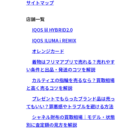
サイトマップ
店舗一覧
IQOS lil HYBRID2.0
IQOS ILUMA i REMIX
オレンジカード
着物はフリマアプリで売れる？売れやす
い条件と出品・発送のコツを解説
カルティエの指輪を売るなら？買取相場
と高く売るコツを解説
プレゼントでもらったブランド品は売っ
てもいい？罪悪感やトラブルを避ける方法
シャネル財布の買取相場｜モデル・状態
別に査定額の見方を解説