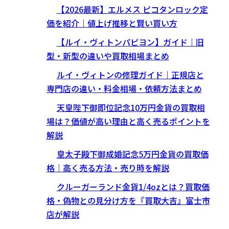
【2026最新】エルメス ピコタンロック定
価を紹介｜値上げ推移と賢い買い方
【ルイ・ヴィトンパピヨン】ガイド｜旧
型・新型の違いや買取相場まとめ
ルイ・ヴィトンの修理ガイド｜正規店と
専門店の違い・料金相場・依頼方法まとめ
天皇陛下御即位記念10万円金貨の買取相
場は？価値が高い理由と高く売るポイントを
解説
皇太子殿下御成婚記念5万円金貨の買取価
格｜高く売る方法・売り時を解説
クルーガーランド金貨1/4ozとは？買取価
格・偽物との見分け方を『買取大吉』富士市
店が解説