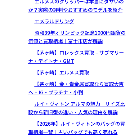
エルメスのクリッパーは本当にダサいの
か？実際の評判やおすすめのモデルを紹介
エメラルドリング
昭和39年オリンピック記念1000円銀貨の
価値と買取相場｜富士市店が解説
【茅ヶ崎】ロレックス買取 – サブマリー
ナ・デイトナ・GMT
【茅ヶ崎】エルメス買取
【茅ヶ崎】金・貴金属買取なら買取大吉
へ – IG・プラチナ・小判
ルイ・ヴィトン アルマの魅力｜サイズ比
較から新旧型の違い・人気の理由を解説
【2026年】ルイ・ヴィトンのバッグの買
取相場一覧｜古いバッグでも高く売れる