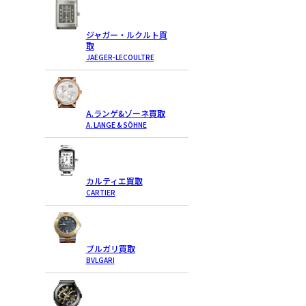
ジャガー・ルクルト買
取
JAEGER-LECOULTRE
A.ランゲ&ゾーネ買取
A. LANGE & SÖHNE
カルティエ買取
CARTIER
ブルガリ買取
BVLGARI