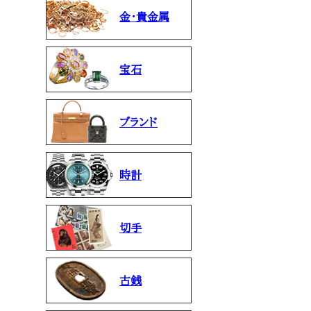
金・貴金属
宝石
ブランド
時計
切手
古銭