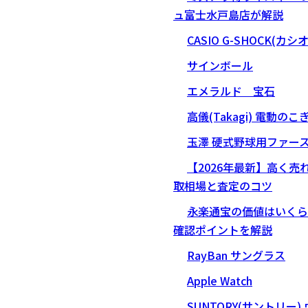
ュ富士水戸島店が解説
CASIO G-SHOCK(カシ
サインボール
エメラルド 宝石
高儀(Takagi) 電動のこ
玉澤 硬式野球用ファー
【2026年最新】高く
取相場と査定のコツ
永楽通宝の価値はいくら
確認ポイントを解説
RayBan サングラス
Apple Watch
SUNTORY(サントリー)