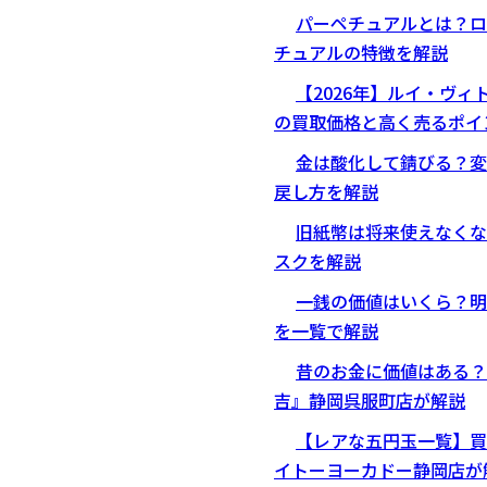
パーペチュアルとは？ロ
チュアルの特徴を解説
【2026年】ルイ・ヴ
の買取価格と高く売るポイ
金は酸化して錆びる？変
戻し方を解説
旧紙幣は将来使えなくな
スクを解説
一銭の価値はいくら？明
を一覧で解説
昔のお金に価値はある？
吉』静岡呉服町店が解説
【レアな五円玉一覧】買
イトーヨーカドー静岡店が