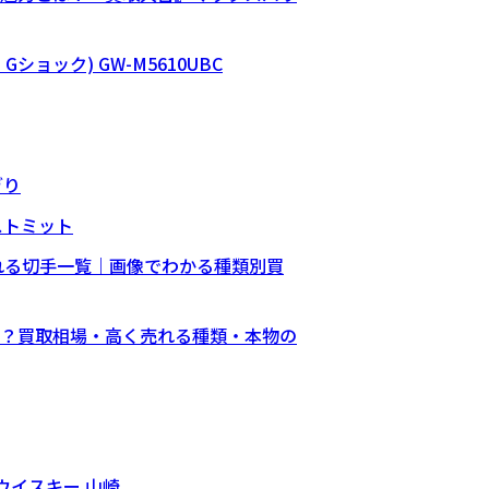
オ Gショック) GW-M5610UBC
ぎり
ストミット
売れる切手一覧｜画像でわかる種類別買
？買取相場・高く売れる種類・本物の
 ウイスキー 山崎