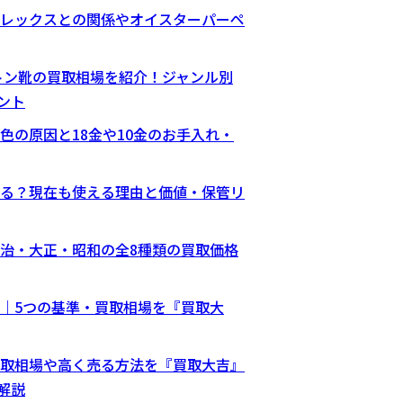
レックスとの関係やオイスターパーペ
ィトン靴の買取相場を紹介！ジャンル別
ント
色の原因と18金や10金のお手入れ・
る？現在も使える理由と価値・保管リ
治・大正・昭和の全8種類の買取価格
｜5つの基準・買取相場を『買取大
取相場や高く売る方法を『買取大吉』
解説