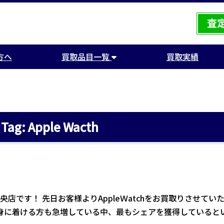
方へ
買取品目一覧
買取実績
Tag: Apple Wacth
店です！ 先日お客様よりAppleＷatchをお買取りさせてい
身に着ける方も急増している中、最もシェアを獲得していると