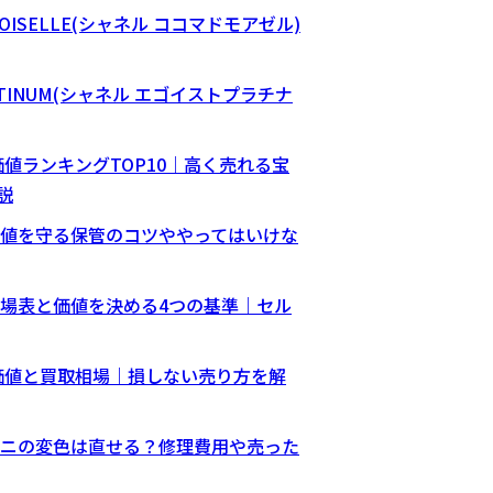
EMOISELLE(シャネル ココマドモアゼル)
PLATINUM(シャネル エゴイストプラチナ
価値ランキングTOP10｜高く売れる宝
説
値を守る保管のコツややってはいけな
場表と価値を決める4つの基準｜セル
の価値と買取相場｜損しない売り方を解
ニの変色は直せる？修理費用や売った