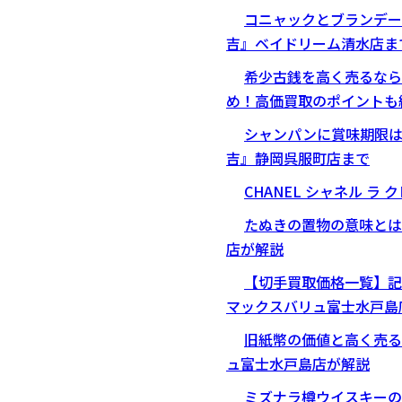
コニャックとブランデー
吉』ベイドリーム清水店ま
希少古銭を高く売るなら
め！高価買取のポイントも
シャンパンに賞味期限
吉』静岡呉服町店まで
CHANEL シャネル ラ
たぬきの置物の意味とは
店が解説
【切手買取価格一覧】記
マックスバリュ富士水戸島
旧紙幣の価値と高く売る
ュ富士水戸島店が解説
ミズナラ樽ウイスキーの