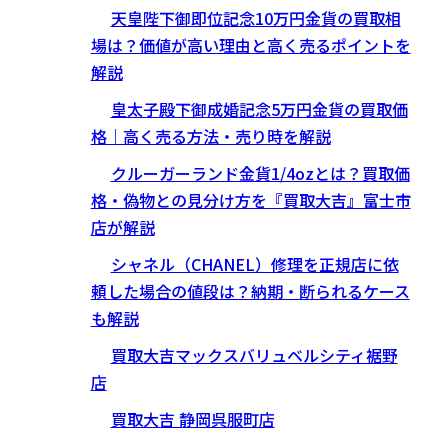
天皇陛下御即位記念10万円金貨の買取相
場は？価値が高い理由と高く売るポイントを
解説
皇太子殿下御成婚記念5万円金貨の買取価
格｜高く売る方法・売り時を解説
クルーガーランド金貨1/4ozとは？買取価
格・偽物との見分け方を『買取大吉』富士市
店が解説
シャネル（CHANEL）修理を正規店に依
頼した場合の値段は？納期・断られるケース
も解説
買取大吉マックスバリュベルシティ裾野
店
買取大吉 静岡呉服町店