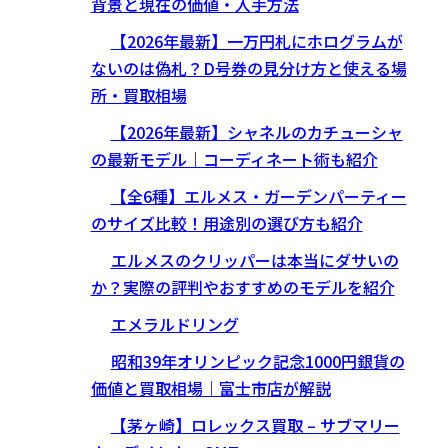
背景と現在の価値・入手方法
【2026年最新】一万円札にホログラムが
ないのは偽札？D号券の見分け方と使える場
所・買取相場
【2026年最新】シャネルのカチューシャ
の最新モデル｜コーディネート術も紹介
【全6種】エルメス・ガーデンパーティー
のサイズ比較！用途別の選び方も紹介
エルメスのクリッパーは本当にダサいの
か？実際の評判やおすすめのモデルを紹介
エメラルドリング
昭和39年オリンピック記念1000円銀貨の
価値と買取相場｜富士市店が解説
【茅ヶ崎】ロレックス買取 – サブマリー