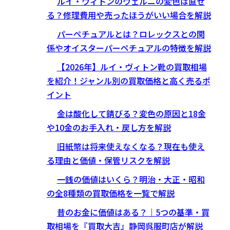
ルイ・ヴィトンのヴェルニの変色は直せ
る？修理費用や売ったほうがいい場合を解説
パーペチュアルとは？ロレックスとの関
係やオイスターパーペチュアルの特徴を解説
【2026年】ルイ・ヴィトン靴の買取相場
を紹介！ジャンル別の買取価格と高く売るポ
イント
金は酸化して錆びる？変色の原因と18金
や10金のお手入れ・戻し方を解説
旧紙幣は将来使えなくなる？現在も使え
る理由と価値・保管リスクを解説
一銭の価値はいくら？明治・大正・昭和
の全8種類の買取価格を一覧で解説
昔のお金に価値はある？｜5つの基準・買
取相場を『買取大吉』静岡呉服町店が解説