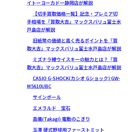
イトーヨーカドー静岡店が解説
【切手買取価格一覧】記念・プレミア切
手相場を『買取大吉』マックスバリュ富士水
戸島店が解説
旧紙幣の価値と高く売るポイントを『買
取大吉』マックスバリュ富士水戸島店が解説
ミズナラ樽ウイスキーの魅力とは？『買
取大吉』マックスバリュ富士水戸島店が解説
CASIO G-SHOCK(カシオ Gショック) GW-
M5610UBC
サインボール
エメラルド 宝石
高儀(Takagi) 電動のこぎり
玉澤 硬式野球用ファーストミット