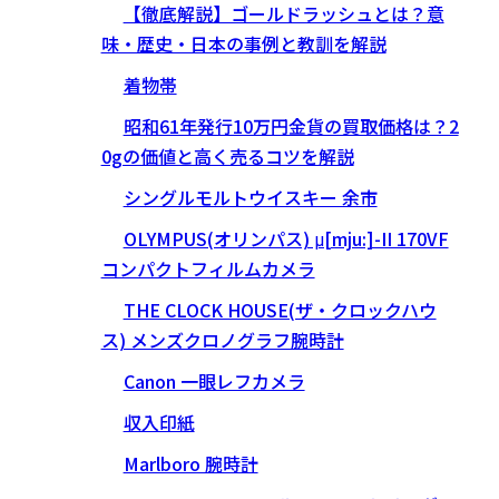
【徹底解説】ゴールドラッシュとは？意
味・歴史・日本の事例と教訓を解説
着物帯
昭和61年発行10万円金貨の買取価格は？2
0gの価値と高く売るコツを解説
シングルモルトウイスキー 余市
OLYMPUS(オリンパス) μ[mju:]-II 170VF
コンパクトフィルムカメラ
THE CLOCK HOUSE(ザ・クロックハウ
ス) メンズクロノグラフ腕時計
Canon 一眼レフカメラ
収入印紙
Marlboro 腕時計