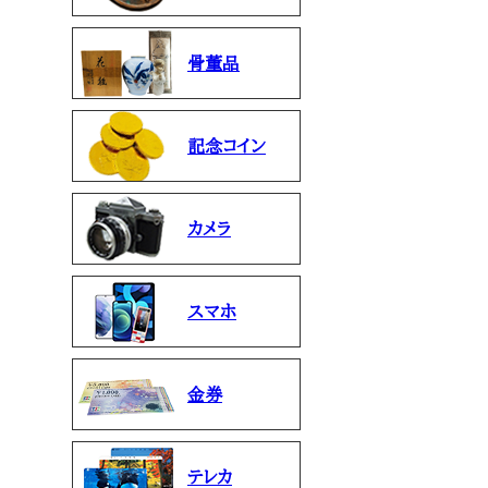
骨董品
記念コイン
カメラ
スマホ
金券
テレカ