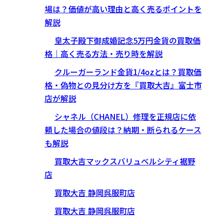
場は？価値が高い理由と高く売るポイントを
解説
皇太子殿下御成婚記念5万円金貨の買取価
格｜高く売る方法・売り時を解説
クルーガーランド金貨1/4ozとは？買取価
格・偽物との見分け方を『買取大吉』富士市
店が解説
シャネル（CHANEL）修理を正規店に依
頼した場合の値段は？納期・断られるケース
も解説
買取大吉マックスバリュベルシティ裾野
店
買取大吉 静岡呉服町店
買取大吉 静岡呉服町店