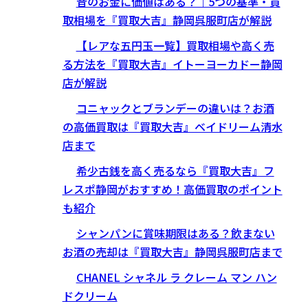
昔のお金に価値はある？｜5つの基準・買
取相場を『買取大吉』静岡呉服町店が解説
【レアな五円玉一覧】買取相場や高く売
る方法を『買取大吉』イトーヨーカドー静岡
店が解説
コニャックとブランデーの違いは？お酒
の高価買取は『買取大吉』ベイドリーム清水
店まで
希少古銭を高く売るなら『買取大吉』フ
レスポ静岡がおすすめ！高価買取のポイント
も紹介
シャンパンに賞味期限はある？飲まない
お酒の売却は『買取大吉』静岡呉服町店まで
CHANEL シャネル ラ クレーム マン ハン
ドクリーム