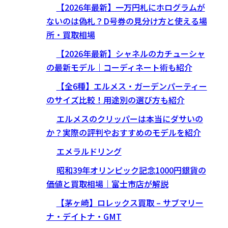
【2026年最新】一万円札にホログラムが
ないのは偽札？D号券の見分け方と使える場
所・買取相場
【2026年最新】シャネルのカチューシャ
の最新モデル｜コーディネート術も紹介
【全6種】エルメス・ガーデンパーティー
のサイズ比較！用途別の選び方も紹介
エルメスのクリッパーは本当にダサいの
か？実際の評判やおすすめのモデルを紹介
エメラルドリング
昭和39年オリンピック記念1000円銀貨の
価値と買取相場｜富士市店が解説
【茅ヶ崎】ロレックス買取 – サブマリー
ナ・デイトナ・GMT