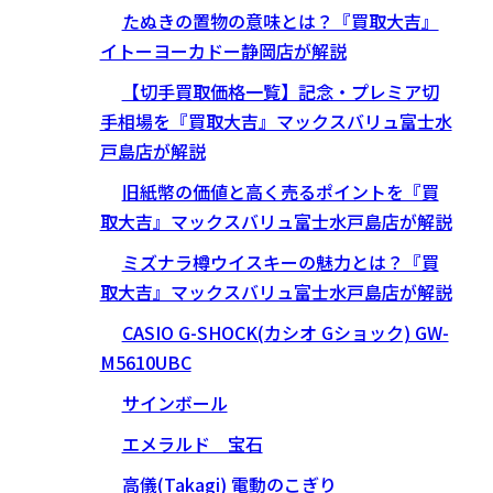
たぬきの置物の意味とは？『買取大吉』
イトーヨーカドー静岡店が解説
【切手買取価格一覧】記念・プレミア切
手相場を『買取大吉』マックスバリュ富士水
戸島店が解説
旧紙幣の価値と高く売るポイントを『買
取大吉』マックスバリュ富士水戸島店が解説
ミズナラ樽ウイスキーの魅力とは？『買
取大吉』マックスバリュ富士水戸島店が解説
CASIO G-SHOCK(カシオ Gショック) GW-
M5610UBC
サインボール
エメラルド 宝石
高儀(Takagi) 電動のこぎり