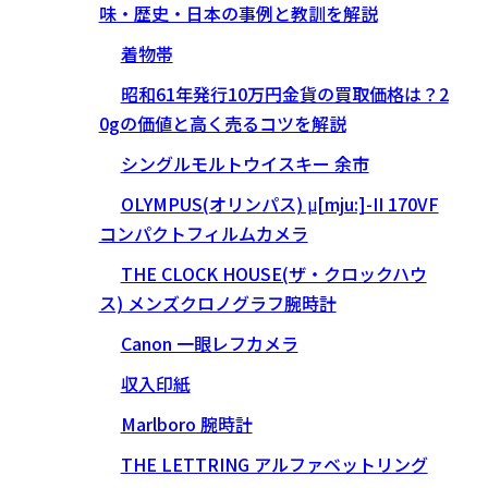
味・歴史・日本の事例と教訓を解説
着物帯
昭和61年発行10万円金貨の買取価格は？2
0gの価値と高く売るコツを解説
シングルモルトウイスキー 余市
OLYMPUS(オリンパス) μ[mju:]-II 170VF
コンパクトフィルムカメラ
THE CLOCK HOUSE(ザ・クロックハウ
ス) メンズクロノグラフ腕時計
Canon 一眼レフカメラ
収入印紙
Marlboro 腕時計
THE LETTRING アルファベットリング