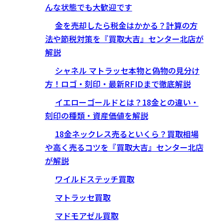
んな状態でも大歓迎です
金を売却したら税金はかかる？計算の方
法や節税対策を『買取大吉』センター北店が
解説
シャネル マトラッセ本物と偽物の見分け
方！ロゴ・刻印・最新RFIDまで徹底解説
イエローゴールドとは？18金との違い・
刻印の種類・資産価値を解説
18金ネックレス売るといくら？買取相場
や高く売るコツを『買取大吉』センター北店
が解説
ワイルドステッチ買取
マトラッセ買取
マドモアゼル買取