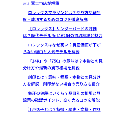
吉』富士市店が解説
ロレックスマラソンとは？やり方や難易
度・成功するためのコツを徹底解説
【ロレックス】サンダーバードの評価
は？歴代モデルRef.16264の買取相場と魅力
ロレックスはなぜ高い？資産価値が下が
らない理由と人気モデルを解説
「14K」や「750」の意味は？本物との見
分け方や最新の買取相場を解説
刻印とは？意味・種類・本物との見分け
方を解説｜刻印がない場合の売り方も紹介
象牙の値段はいくら？品目別の相場と登
録票の確認ポイント、高く売るコツを解説
江戸切子とは？特徴・歴史・文様・作り