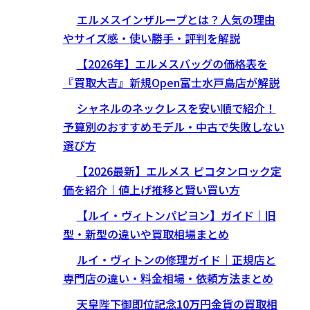
エルメスインザループとは？人気の理由
やサイズ感・使い勝手・評判を解説
【2026年】エルメスバッグの価格表を
『買取大吉』新規Open富士水戸島店が解説
シャネルのネックレスを安い順で紹介！
予算別のおすすめモデル・中古で失敗しない
選び方
【2026最新】エルメス ピコタンロック定
価を紹介｜値上げ推移と賢い買い方
【ルイ・ヴィトンパピヨン】ガイド｜旧
型・新型の違いや買取相場まとめ
ルイ・ヴィトンの修理ガイド｜正規店と
専門店の違い・料金相場・依頼方法まとめ
天皇陛下御即位記念10万円金貨の買取相