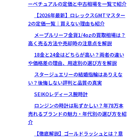
ーペチュアルの定価と中古相場を一覧で紹介
【2026年最新】ロレックスGMTマスター
2の定価一覧｜買えない理由も紹介
メープルリーフ金貨1/4ozの買取相場は？
高く売る方法や売却時の注意点を解説
18金と24金はどちらが高い？両者の違い
や価格差の理由、用途別の選び方を解説
スタージュエリーの結婚指輪はありえな
い？後悔しない評判と品質の真実
SEIKOレディース腕時計
ロンジンの時計は恥ずかしい？年78万本
売れるブランドの魅力・年代別の選び方を紹
介
【徹底解説】ゴールドラッシュとは？意