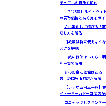
チュアルの特徴を解説
【2026年】ルイ・ヴ
の買取価格と高く売るポイ
金は酸化して錆びる？変
戻し方を解説
旧紙幣は将来使えなくな
スクを解説
一銭の価値はいくら？明
を一覧で解説
昔のお金に価値はある？
吉』静岡呉服町店が解説
【レアな五円玉一覧】買
イトーヨーカドー静岡店が
コニャックとブランデー