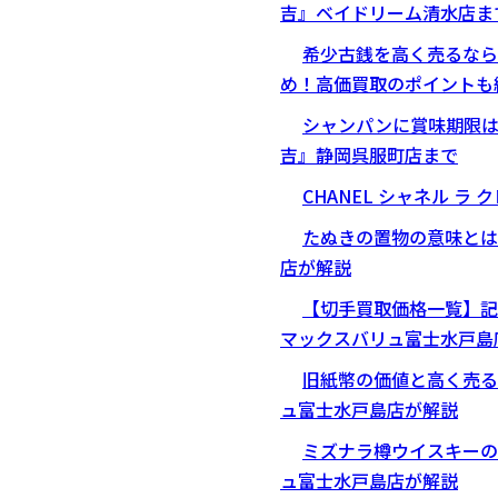
吉』ベイドリーム清水店ま
希少古銭を高く売るなら
め！高価買取のポイントも
シャンパンに賞味期限
吉』静岡呉服町店まで
CHANEL シャネル ラ
たぬきの置物の意味とは
店が解説
【切手買取価格一覧】記
マックスバリュ富士水戸島
旧紙幣の価値と高く売る
ュ富士水戸島店が解説
ミズナラ樽ウイスキーの
ュ富士水戸島店が解説