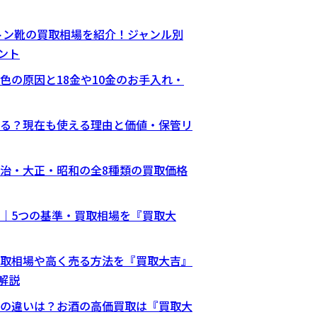
ィトン靴の買取相場を紹介！ジャンル別
ント
色の原因と18金や10金のお手入れ・
る？現在も使える理由と価値・保管リ
治・大正・昭和の全8種類の買取価格
｜5つの基準・買取相場を『買取大
取相場や高く売る方法を『買取大吉』
解説
の違いは？お酒の高価買取は『買取大