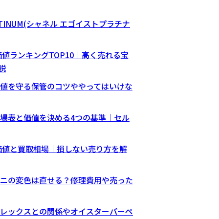
PLATINUM(シャネル エゴイストプラチナ
価値ランキングTOP10｜高く売れる宝
説
値を守る保管のコツややってはいけな
場表と価値を決める4つの基準｜セル
の価値と買取相場｜損しない売り方を解
ニの変色は直せる？修理費用や売った
レックスとの関係やオイスターパーペ