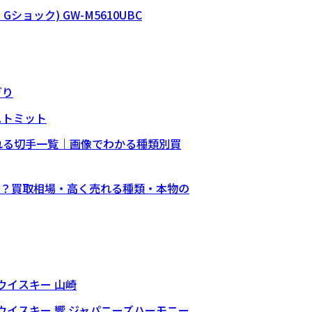
オ Gショック) GW-M5610UBC
ぎり
ストミット
売れる切手一覧｜画像でわかる種類別買
？買取相場・高く売れる種類・本物の
 ウイスキー 山崎
) ウイスキー 響 ジャパニーズハーモニー