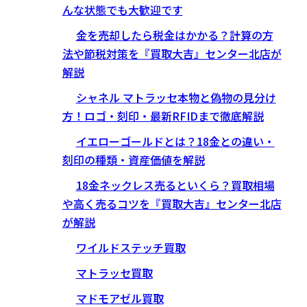
んな状態でも大歓迎です
金を売却したら税金はかかる？計算の方
法や節税対策を『買取大吉』センター北店が
解説
シャネル マトラッセ本物と偽物の見分け
方！ロゴ・刻印・最新RFIDまで徹底解説
イエローゴールドとは？18金との違い・
刻印の種類・資産価値を解説
18金ネックレス売るといくら？買取相場
や高く売るコツを『買取大吉』センター北店
が解説
ワイルドステッチ買取
マトラッセ買取
マドモアゼル買取