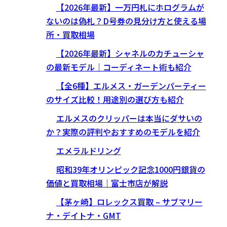
【2026年最新】一万円札にホログラムが
ないのは偽札？D号券の見分け方と使える場
所・買取相場
【2026年最新】シャネルのカチューシャ
の最新モデル｜コーディネート術も紹介
【全6種】エルメス・ガーデンパーティー
のサイズ比較！用途別の選び方も紹介
エルメスのクリッパーは本当にダサいの
か？実際の評判やおすすめのモデルを紹介
エメラルドリング
昭和39年オリンピック記念1000円銀貨の
価値と買取相場｜富士市店が解説
【茅ヶ崎】ロレックス買取 – サブマリー
ナ・デイトナ・GMT