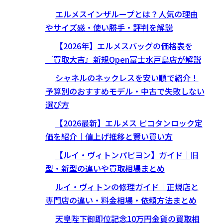
エルメスインザループとは？人気の理由
やサイズ感・使い勝手・評判を解説
【2026年】エルメスバッグの価格表を
『買取大吉』新規Open富士水戸島店が解説
シャネルのネックレスを安い順で紹介！
予算別のおすすめモデル・中古で失敗しない
選び方
【2026最新】エルメス ピコタンロック定
価を紹介｜値上げ推移と賢い買い方
【ルイ・ヴィトンパピヨン】ガイド｜旧
型・新型の違いや買取相場まとめ
ルイ・ヴィトンの修理ガイド｜正規店と
専門店の違い・料金相場・依頼方法まとめ
天皇陛下御即位記念10万円金貨の買取相