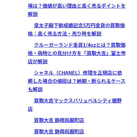
場は？価値が高い理由と高く売るポイントを
解説
皇太子殿下御成婚記念5万円金貨の買取価
格｜高く売る方法・売り時を解説
クルーガーランド金貨1/4ozとは？買取価
格・偽物との見分け方を『買取大吉』富士市
店が解説
シャネル（CHANEL）修理を正規店に依
頼した場合の値段は？納期・断られるケース
も解説
買取大吉マックスバリュベルシティ裾野
店
買取大吉 静岡呉服町店
買取大吉 静岡呉服町店