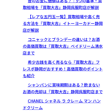
昔のお金に価値はある？｜5つの基準・買
取相場を『買取大吉』静岡呉服町店が解説
【レアな五円玉一覧】買取相場や高く売
る方法を『買取大吉』イトーヨーカドー静岡
店が解説
コニャックとブランデーの違いは？お酒
の高価買取は『買取大吉』ベイドリーム清水
店まで
希少古銭を高く売るなら『買取大吉』フ
レスポ静岡がおすすめ！高価買取のポイント
も紹介
シャンパンに賞味期限はある？飲まない
お酒の売却は『買取大吉』静岡呉服町店まで
CHANEL シャネル ラ クレーム マン ハン
ドクリーム