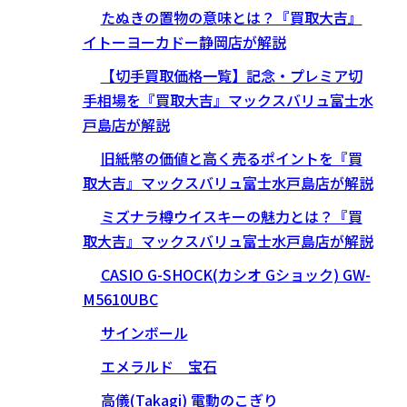
たぬきの置物の意味とは？『買取大吉』
イトーヨーカドー静岡店が解説
【切手買取価格一覧】記念・プレミア切
手相場を『買取大吉』マックスバリュ富士水
戸島店が解説
旧紙幣の価値と高く売るポイントを『買
取大吉』マックスバリュ富士水戸島店が解説
ミズナラ樽ウイスキーの魅力とは？『買
取大吉』マックスバリュ富士水戸島店が解説
CASIO G-SHOCK(カシオ Gショック) GW-
M5610UBC
サインボール
エメラルド 宝石
高儀(Takagi) 電動のこぎり