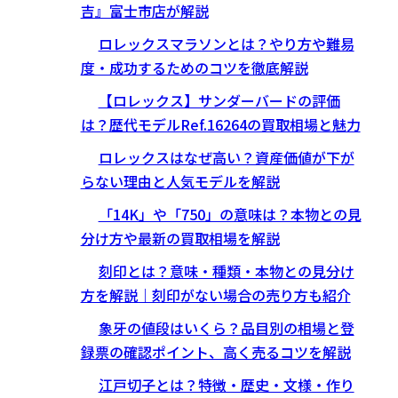
吉』富士市店が解説
ロレックスマラソンとは？やり方や難易
度・成功するためのコツを徹底解説
【ロレックス】サンダーバードの評価
は？歴代モデルRef.16264の買取相場と魅力
ロレックスはなぜ高い？資産価値が下が
らない理由と人気モデルを解説
「14K」や「750」の意味は？本物との見
分け方や最新の買取相場を解説
刻印とは？意味・種類・本物との見分け
方を解説｜刻印がない場合の売り方も紹介
象牙の値段はいくら？品目別の相場と登
録票の確認ポイント、高く売るコツを解説
江戸切子とは？特徴・歴史・文様・作り