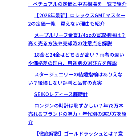
ーペチュアルの定価と中古相場を一覧で紹介
【2026年最新】ロレックスGMTマスター
2の定価一覧｜買えない理由も紹介
メープルリーフ金貨1/4ozの買取相場は？
高く売る方法や売却時の注意点を解説
18金と24金はどちらが高い？両者の違い
や価格差の理由、用途別の選び方を解説
スタージュエリーの結婚指輪はありえな
い？後悔しない評判と品質の真実
SEIKOレディース腕時計
ロンジンの時計は恥ずかしい？年78万本
売れるブランドの魅力・年代別の選び方を紹
介
【徹底解説】ゴールドラッシュとは？意