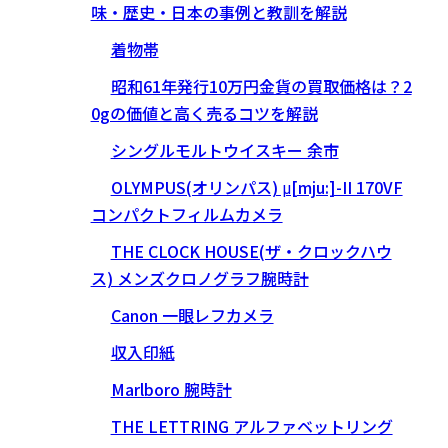
味・歴史・日本の事例と教訓を解説
着物帯
昭和61年発行10万円金貨の買取価格は？2
0gの価値と高く売るコツを解説
シングルモルトウイスキー 余市
OLYMPUS(オリンパス) μ[mju:]-II 170VF
コンパクトフィルムカメラ
THE CLOCK HOUSE(ザ・クロックハウ
ス) メンズクロノグラフ腕時計
Canon 一眼レフカメラ
収入印紙
Marlboro 腕時計
THE LETTRING アルファベットリング