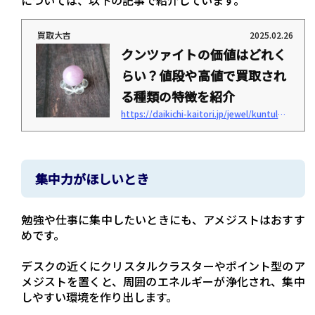
については、以下の記事で紹介しています。
買取大吉
2025.02.26
クンツァイトの価値はどれく
らい？値段や高値で買取され
る種類の特徴を紹介
https://daikichi-kaitori.jp/jewel/kuntulaito-kachi
「クンツァイトの価値って高い？」「いくらで売っている？」このような疑問はあり
ませんか？ クンツァイトはピンク色に輝く宝石のひとつで、和名ではリシア輝石と呼
ばれています。可愛らしい雰囲気があるため、女性へのプレゼントとしても人気のあ
る宝石です。 贈り物としてクンツァイトを選ぶなら、どれくらいの価値があるのか気
になるでしょう。この記事ではクンツァイトの特徴・価値・値段について解説しま
集中力がほしいとき
す。 お手入れ方法も紹介するため、ぜひ参考にしてみてください。＜この記事でわか
ること＞ クンツァイトの特...
勉強や仕事に集中したいときにも、アメジストはおすす
めです。
デスクの近くにクリスタルクラスターやポイント型のア
メジストを置くと、周囲のエネルギーが浄化され、集中
しやすい環境を作り出します。