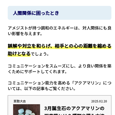
的な宝石です。 一方で、硬度が低く加工が難しい・インクルージョン（内包物）を含
みやすいなどの理由で、宝石としての流通量は限られ、レアストーンの側面もありま
す。 本記事では、スファレライトの特徴・石言葉・スピリチュアル効果を解説しま
人間関係に困ったとき
す。購入を検討している方は、ぜひ参考にしてみてください。＜この記事でわかるこ
と＞ スファレライト...
アメジストが持つ調和のエネルギーは、対人関係にも良
い影響を与えます。
誤解や対立を和らげ、相手との心の距離を縮める
助けとなる
でしょう。
コミュニケーションをスムーズにし、より良い関係を築
くためにサポートしてくれます。
コミュニケーション能力を高める「アクアマリン」につ
いては、以下の記事もご覧ください。
買取大吉
2025.02.20
3月誕生石のアクアマリンの