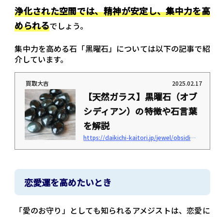
浄化された空間では、精神が安定し、集中力を高
められる
でしょう。
集中力を高める石「黒曜石」については以下の記事で紹
介しています。
買取大吉
2025.02.17
【天然ガラス】黒曜石（オブ
シディアン）の特徴や石言葉
を解説
https://daikichi-kaitori.jp/jewel/obsidian-gem-language
「黒曜石の石言葉は？」「黒曜石はいくらで購入できる？」 このような疑問はありま
せんか？ 黒曜石（オブシディアン）は火山岩の一種で、天然のガラスです。パワース
トーン・お守り・ジュエリーとして人気で、スピリチュアル的な効果もあるとされて
います。 この記事では、黒曜石の特徴や石言葉を解説します。市場価格やお手入れ方
法も紹介するため、購入を検討中の方は参考にしてみてください。＜この記事でわか
恋愛運を高めたいとき
ること＞ 黒曜石の特徴 黒曜石の石言葉や効果 黒曜石の市場価格黒曜石（オブシディア
ン）の特徴黒曜石には...
「愛のお守り」としても知られるアメジストは、恋愛に