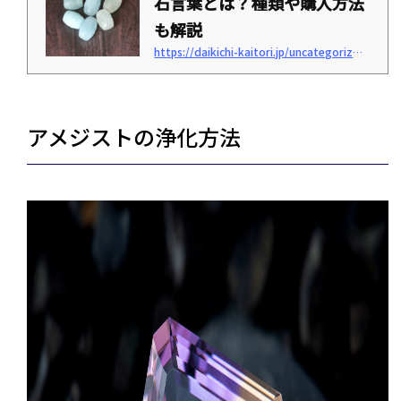
石言葉とは？種類や購入方法
も解説
https://daikichi-kaitori.jp/uncategorized/aquamarine-stone-words
「アクアマリンの石言葉とは？」「アクアマリンが合う人の特徴とは？」このように
考えていませんか？アクアマリンは、3月の誕生石としても知られる青色が特徴の宝石
です。ただし、アクアマリンの石言葉やどのような人に合うのかなど知らない方も多
いでしょう。本記事では、アクアマリンの石言葉や合う人の特徴・購入方法などを解
説します。アクアマリンの石言葉が気になる方は、ぜひ参考にしてみてください。＜
アメジストの浄化方法
この記事でわかること＞アクアマリンの石言葉アクアマリンの魅力アクアマリンが合
う人アクアマリンの購入方法3月の誕生石“ア...