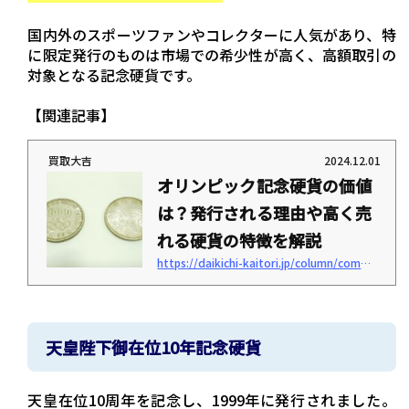
国内外のスポーツファンやコレクターに人気があり、特
に限定発行のものは市場での希少性が高く、高額取引の
対象となる記念硬貨です。
【関連記事】
買取大吉
2024.12.01
オリンピック記念硬貨の価値
は？発行される理由や高く売
れる硬貨の特徴を解説
https://daikichi-kaitori.jp/column/commemorative-olympic-coins-value
「オリンピック記念硬貨に価値はある？」「高く売れるオリンピック記念硬貨の特徴
が知りたい」このように考えていませんか？ オリンピックの開催ごとに発行される記
念硬貨は、特別なデザインや希少性からコレクターの注目を集め、高額で買取されて
います。 本記事では、オリンピック記念硬貨が発行される理由やオリンピック（日本
開催）で発行された記念硬貨の特徴と価値を解説します。 さらに、買取価格を上げる
天皇陛下御在位10年記念硬貨
ためのポイントや『買取大吉』での高価買取実績も紹介します。 オリンピック記念硬
貨の価値を知りた...
天皇在位10周年を記念し、1999年に発行されました。