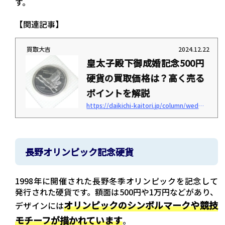
す。
【関連記事】
買取大吉
2024.12.22
皇太子殿下御成婚記念500円
硬貨の買取価格は？高く売る
ポイントを解説
https://daikichi-kaitori.jp/column/wedding-commemorative-coin-500yen-purchase-price
「皇太子殿下御成婚記念硬貨にはどんな種類がある？」「買取価格はいくら？」この
ような疑問はありませんか？ 皇太子殿下御成婚記念硬貨は、1993年に皇太子殿下（現
在の天皇陛下）と雅子妃殿下のご成婚を記念して発行された特別な硬貨です。 国内外
で高い注目を集め、豪華なデザインや限定的な発行枚数から、現在でもコレクター市
場で価値の高いアイテムとされています。 本記事では、皇太子殿下御成婚記念硬貨500
長野オリンピック記念硬貨
円硬貨の特徴や買取価格、高く売るためのポイントを解説します。ぜひ参考にしてみ
てください。＜この記事...
1998年に開催された長野冬季オリンピックを記念して
発行された硬貨です。額面は500円や1万円などがあり、
オリンピックのシンボルマークや競技
デザインには
モチーフが描かれています
。