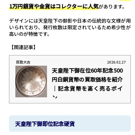
1万円銀貨や金貨はコレクターに人気
があります。
デザインには天皇陛下の御影や日本の伝統的な文様が用
いられており、発行枚数は限定されているため希少性が
高いのが特徴です。
【関連記事】
買取大吉
2026.02.27
天皇陛下御在位60年記念500
円白銅貨幣の買取価格を紹介
｜記念貨幣を高く売るポイ
ン...
https://daikichi-kaitori.jp/column/tennouzaii60nenkinen500yenkaitorikakaku
「天皇陛下御在位60年記念500円白銅貨幣の買取価格は？」「高く売るにはどうすれば
いい？」このような疑問はありませんか？ 天皇陛下御在位60年記念500円白銅貨幣
は、昭和天皇の在位60年を記念して発行された貨幣です。 二度と発行されることのな
天皇陛下御即位記念硬貨
い限定品のため、売れば高値がつくと考えている方も多いでしょう。 この記事では、
天皇陛下御在位60年記念500円白銅貨幣の買取価格や現金化する方法、高く売るポイン
トを解説します。売却を考えている方は、ぜひ参考にしてみてください。 ※記事内で