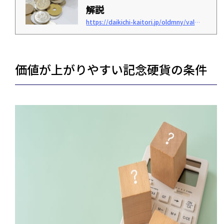
解説
https://daikichi-kaitori.jp/oldmny/valuable-coin
「額面以上の価値を持つ硬貨の種類を知りたい」「硬貨を高く買取してもらうために
は、どうすればいい？」このような疑問はありませんか。 硬貨のなかには、額面以上
の価値を持つ「プレミア硬貨」が存在します。プレミア硬貨になる理由はさまざま
で、見分けるのが難しい種類も少なくありません。 硬貨の知識がない場合、知らずに
使用してしまったり、本来の価値を知らずに低い価格で売ってしまう可能性がありま
価値が上がりやすい記念硬貨の条件
す。 本記事では、硬貨の買取実績が豊富な『買取大吉』が、価値のある硬貨の種類や
高く売る方法を解説します...