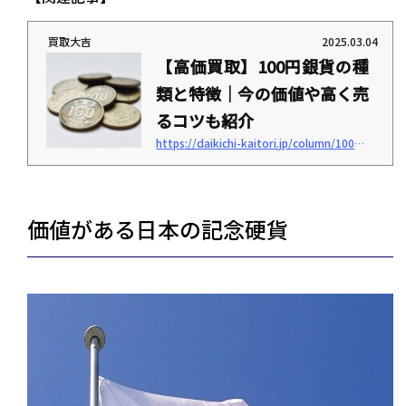
買取大吉
2025.03.04
【高価買取】100円銀貨の種
類と特徴｜今の価値や高く売
るコツも紹介
https://daikichi-kaitori.jp/column/100yenginka
「100円銀貨の種類が知りたい」「現代ではどくれらいの価値があるの？」このように
考えていませんか？ 2024年時点で発行されている100円玉は「100円白銅貨」という名
称で、銅とニッケルの合金で作られています。しかし、約60年前までは銀で作られた1
00円銀貨が当たり前に使われていました。 100円銀貨は現在発行されていないため、
価値があるのか気になる人もいるでしょう。この記事では、100円銀貨の種類や価値や
価値がある日本の記念硬貨
高く売るコツを紹介します。 売却を考えている方は、ぜひ参考にしてみてくださ
い。 ＜この記事でわ...