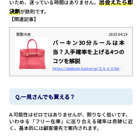
出会えたら即
いため、迷っている時間はありません。
決断
が鉄則です。
【関連記事】
買取大吉
2025.04.19
バーキン30分ルールは本
当？入手確率を上げる4つの
コツを解説
https://daikichi-kaitori.jp/エルメス/birkin-30-minute-rule
「バーキン30分ルールって何？」「購入確率を上げる方法はある？」 このような疑問
はありませんか。 エルメスのバーキンには「30分ルール」と言われる暗黙の決まりが
あります。 公式が発表している訳ではありませんが、エルメスファンの間で守るべき
とされているルールです。 本記事では、バーキン30分ルールの内容・バーキンの購入
確率を上げるコツ・来店時のマナーを解説します。 バーキンを手に入れたい方は、ぜ
Q.一見さんでも買える？
ひ参考にしてみてください。 ＜この記事でわかること＞ バーキン30分ルールの内容 バ
ー...
A.可能性はゼロではありませんが、限りなく低いです。
いわゆる「フリー在庫」に巡り合える確率は奇跡に近
く、基本的には顧客優先で案内されます。