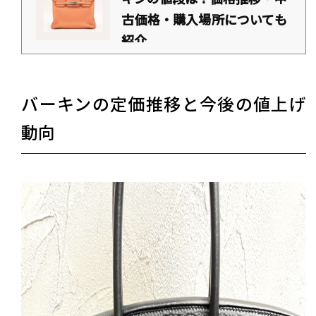
古価格・購入場所についても
紹介
https://daikichi-kaitori.jp/column/ba-kin-nedan
「エルメスのバーキンの値段はいくら？」「どうして値段が高くなっているの？」こ
のように考えていませんか？ エルメス（Hermès）を代表するシリーズであるバーキ
ンは世界中で愛されており、需要が高い状態が続いています。 ただでさえ高価格帯な
バーキンの定価推移と今後の値上げ
シリーズですが、2025年2月に値上げされ、さらに手の届きにくい存在となりまし
た。 そのため、バーキンを購入したいと思っている方は、最新の値段や値上げされる
理由が気になるでしょう。 この記事では、最新の価格情報・価格推移・値段が高騰し
動向
ている理由について解説...