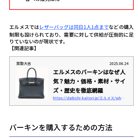
エルメスでは
レザーバッグは同日1人1点まで
などの購入
制限も設けられており、需要に対して供給が圧倒的に足
りていないのが現状です。
【関連記事】
買取大吉
2025.06.24
エルメスのバーキンはなぜ人
気？魅力・価格・素材・サイ
ズ・歴史を徹底網羅
https://daikichi-kaitori.jp/エルメス/what-is-birkin
「エルメスのバーキンってどんなバッグ？」「バーキンが人気の理由や、ほかのエル
メスのバッグと何が違うのか知りたい」 このように考えていませんか。 バーキンは、
エルメスを代表するバッグのひとつで、世界的に人気があります。 日本国内では、正
規店でも品薄な場合が多く、入手が困難と言われているバッグです。 本記事では、バ
ーキンが人気の理由・名前の由来・使い勝手・価格・素材・サイズなどを解説しま
バーキンを購入するための方法
す。 現行モデルの価格も紹介しているため、バーキンに興味がある方は、ぜひ参考に
してみてくだ...