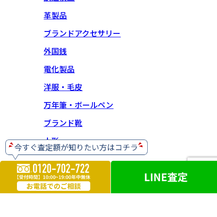
革製品
ブランドアクセサリー
外国銭
電化製品
洋服・毛皮
万年筆・ボールペン
ブランド靴
人形
【神奈川県公安委員会 古物商許可】 第452630001414号