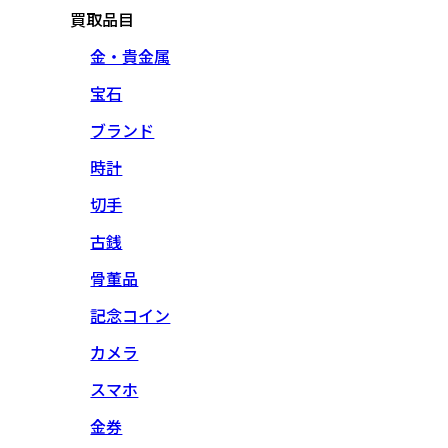
買取品目
金・貴金属
宝石
ブランド
時計
切手
古銭
骨董品
記念コイン
カメラ
スマホ
金券