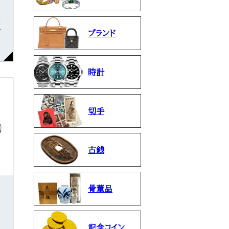
石
ブランド
時計
切手
古銭
骨董品
記念コイン