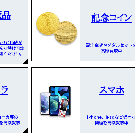
董品
記念コイン
るけど価値が
記念金貨やメダルセット
んな時は査定
高額買取中
談ください。
メラ
スマホ
ロニカ等の
iPhone、iPadなど様々
を高額買取
機種を高額買取中