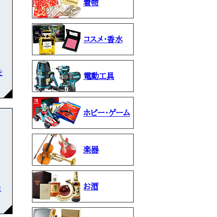
着物
コスメ・香水
を
電動工具
ホビー・ゲーム
楽器
お酒
な