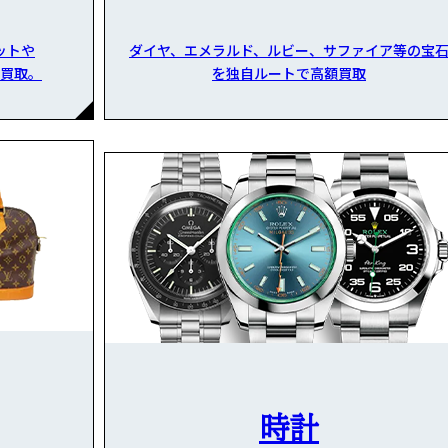
ットや
ダイヤ、エメラルド、ルビー、サファイア等の宝
買取。
を独自ルートで高額買取
時計