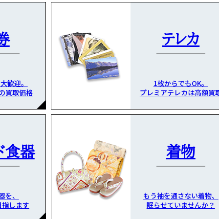
券
テレカ
も大歓迎。
1枚からでもOK。
の買取価格
プレミアテレカは高額買
ド食器
着物
器を、
もう袖を通さない着物、
目指します
眠らせていませんか？