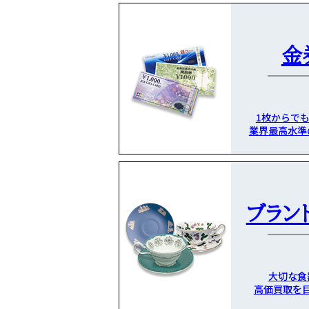
金
1枚からで
業界最高水準
ブラン
大切な食
高価買取を