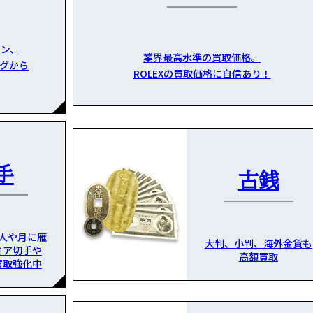
ン、
業界最高水準の買取価格。
グから
ROLEXの買取価格に自信あり！
手
古銭
人や月に雁
大判、小判、海外金貨も
ミア切手や
高額買取
買取強化中