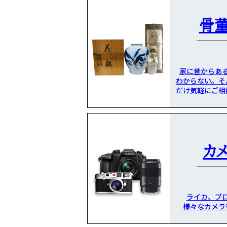
骨
家に昔からあ
わからない。そ
だけ気軽にご相
カ
ライカ、ブ
様々なカメラ