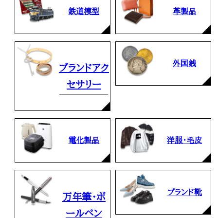
鉄道模型
革製品
外国銭
ブランドアク
セサリー
電化製品
洋服・毛皮
ブランド靴
万年筆・ボ
ールペン