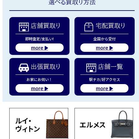
選べる買取り方法
店舗買取り
宅配買取り
即時査定/支払い!
全国から受付
more
more
出張買取り
店舗一覧
お家にお伺い！
駅チカ/好アクセス
more
more