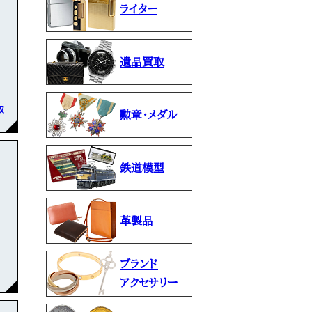
ライター
遺品買取
取
勲章・メダル
鉄道模型
革製品
ブランド
アクセサリー