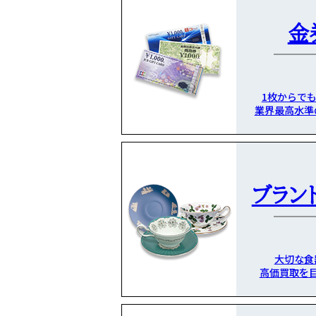
金
1枚からで
業界最高水準
ブラン
大切な食
高価買取を