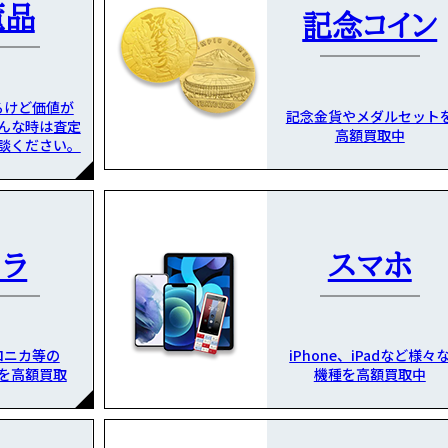
董品
記念コイン
るけど価値が
記念金貨やメダルセット
んな時は査定
高額買取中
談ください。
メラ
スマホ
ロニカ等の
iPhone、iPadなど様々
を高額買取
機種を高額買取中