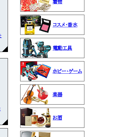
着物
コスメ・香水
を
電動工具
ホビー・ゲーム
楽器
な
お酒