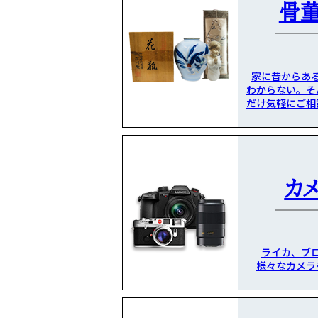
骨
家に昔からあ
わからない。そ
だけ気軽にご相
カ
ライカ、ブ
様々なカメラ