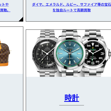
ットや
ダイヤ、エメラルド、ルビー、サファイア等の宝
買取。
を独自ルートで高額買取
時計