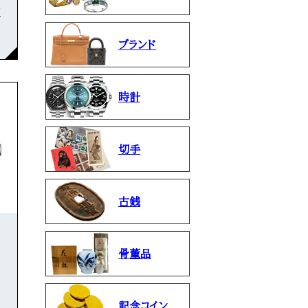
石
ブランド
時計
切手
古銭
骨董品
記念コイン