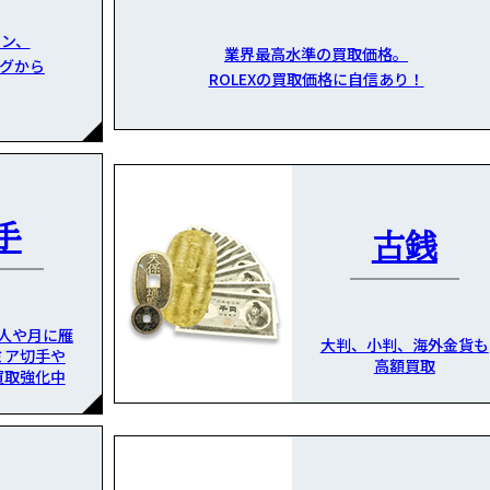
ン、
業界最高水準の買取価格。
グから
ROLEXの買取価格に自信あり！
手
古銭
人や月に雁
大判、小判、海外金貨も
ミア切手や
高額買取
買取強化中