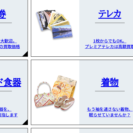
券
テレカ
も大歓迎。
1枚からでもOK。
の買取価格
プレミアテレカは高額買
ド食器
着物
器を、
もう袖を通さない着物、
目指します
眠らせていませんか？