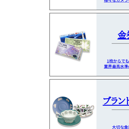
様々なカメラ
金
1枚からで
業界最高水準
ブラン
大切な食