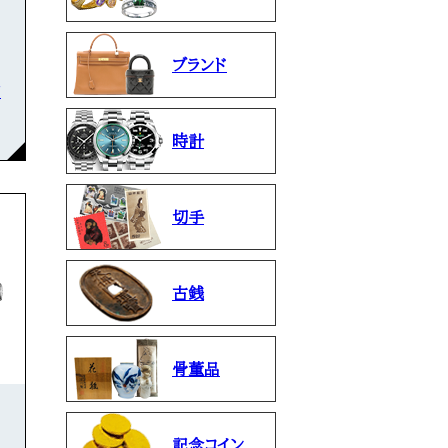
ブランド
石
時計
切手
古銭
骨董品
記念コイン