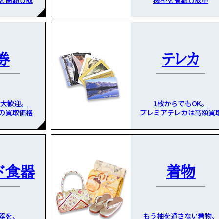
を高額買取
機種を高額買取中
券
テレカ
も大歓迎。
1枚からでもOK。
の買取価格
プレミアテレカは高額買
ド食器
着物
器を、
もう袖を通さない着物、