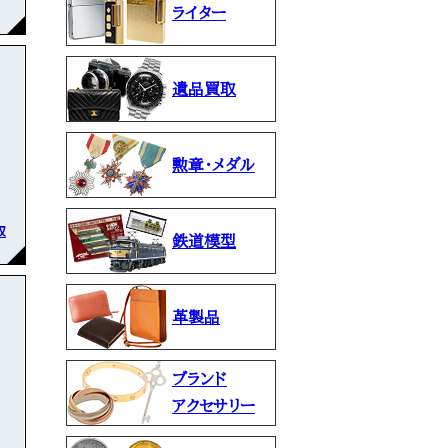
ライター
遺品買取
勲章・メダル
取
鉄道模型
革製品
ブランド
アクセサリー