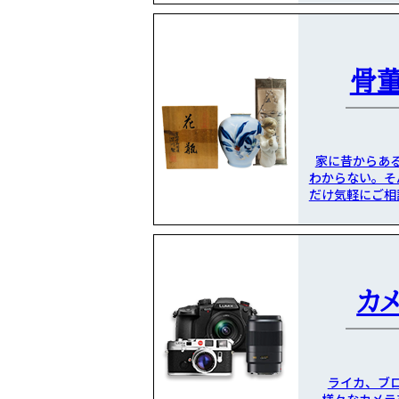
骨
家に昔からあ
わからない。そ
だけ気軽にご相
カ
ライカ、ブ