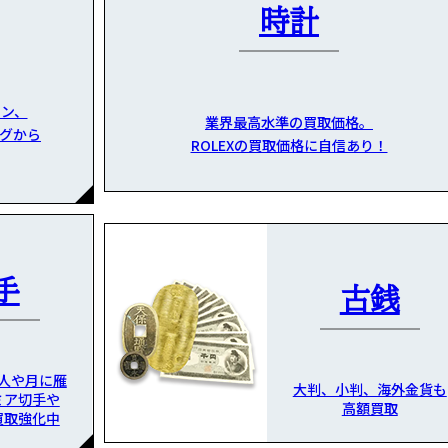
時計
ン、
業界最高水準の買取価格。
グから
ROLEXの買取価格に自信あり！
手
古銭
人や月に雁
大判、小判、海外金貨も
ミア切手や
高額買取
買取強化中