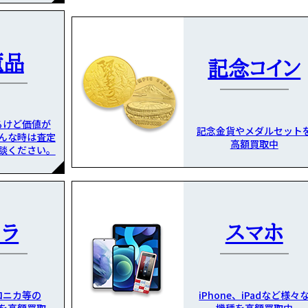
董品
記念コイン
るけど価値が
記念金貨やメダルセット
んな時は査定
高額買取中
談ください。
メラ
スマホ
ロニカ等の
iPhone、iPadなど様々