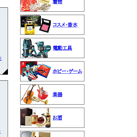
着物
コスメ・香水
電動工具
を
ホビー・ゲーム
楽器
お酒
な