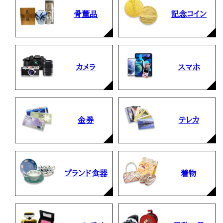
骨董品
記念コイン
カメラ
スマホ
金券
テレカ
ブランド食器
着物