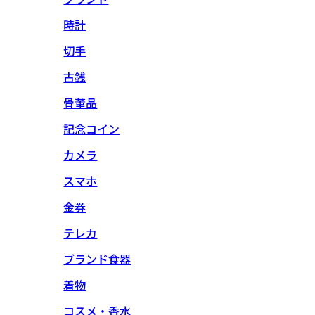
時計
切手
古銭
骨董品
記念コイン
カメラ
スマホ
金券
テレカ
ブランド食器
着物
コスメ・香水