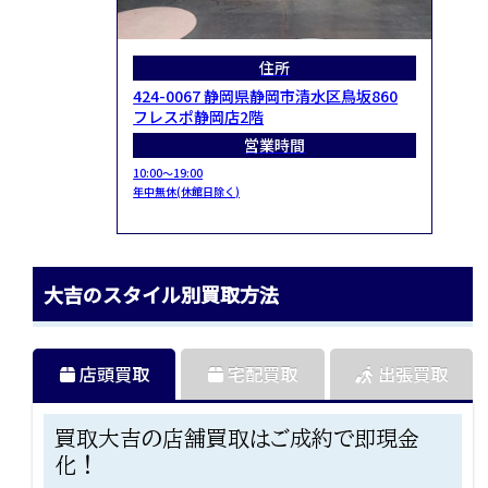
住所
424-0067 静岡県静岡市清水区鳥坂860
フレスポ静岡店2階
営業時間
10:00～19:00
年中無休(休館日除く)
大吉のスタイル別買取方法
店頭買取
宅配買取
出張買取
買取大吉の店舗買取はご成約で即現金
化！