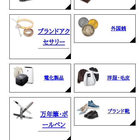
外国銭
ブランドアク
セサリー
電化製品
洋服・毛皮
ブランド靴
万年筆・ボ
ールペン