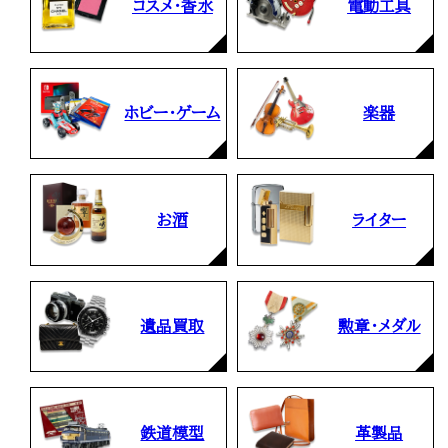
コスメ・香水
電動工具
ホビー・ゲーム
楽器
お酒
ライター
遺品買取
勲章・メダル
鉄道模型
革製品