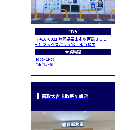
住所
〒416-0921 静岡県富士市水戸島３０３
−１ マックスバリュ富士水戸島店
営業時間
10:00～19:00
年末年始休業
買取大吉 Blix茅ヶ崎店