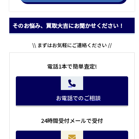
そのお悩み、買取大吉にお聞かせください！
\\ まずはお気軽にご連絡ください //
電話1本で簡単査定!
お電話でのご相談
24時間受付メールで受付
当店の査定員がご自宅に伺いその場で査定を致します。
お品物をつめて送るだけで査定が可能です。時間が無い
まとめて売りたい！価値がわからなく売れるかわからな