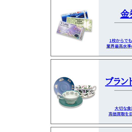
金
1枚からで
業界最高水準
ブラン
大切な食
高価買取を