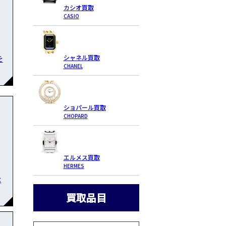
カシオ買取
CASIO
シャネル買取
を
CHANEL
ショパール買取
CHOPARD
エルメス買取
HERMES
な
買取品目