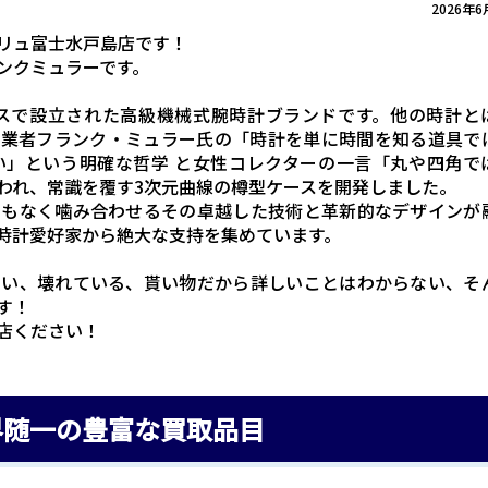
2026年6
リュ富士水戸島店です！
ンクミュラーです。
イスで設立された高級機械式腕時計ブランド
です。他の時計と
創業者フランク・ミュラー氏の「時計を単に時間を知る道具で
い」という明確な哲学
と女性コレクターの一言「丸や四角で
われ、常識を覆す3次元曲線の樽型ケースを開発しました。
いもなく噛み合わせるその卓越した技術と革新的なデザインが
時計愛好家から絶大な支持を集めています。
ない、壊れている、貰い物だから詳しいことはわからない、そ
す！
店ください！
界随一の豊富な買取品目