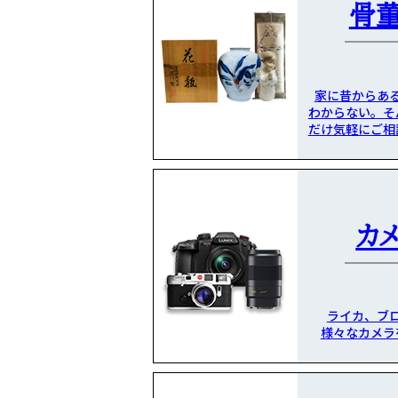
骨
家に昔からあ
わからない。そ
だけ気軽にご相
カ
ライカ、ブ
様々なカメラ