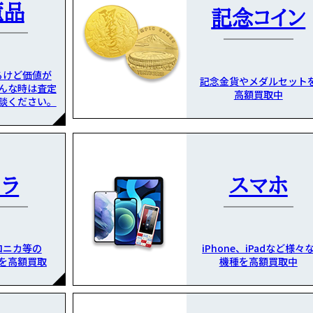
董品
記念コイン
るけど価値が
記念金貨やメダルセット
んな時は査定
高額買取中
談ください。
メラ
スマホ
ロニカ等の
iPhone、iPadなど様々
を高額買取
機種を高額買取中