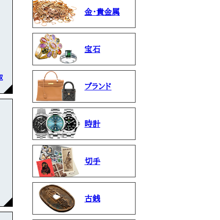
金・貴金属
宝石
取
ブランド
時計
切手
古銭