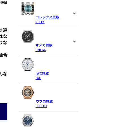
月6日
ロレックス買取
ROLEX
は違
はな
はな
オメガ買取
OMEGA
融合
んな
IWC買取
IWC
ウブロ買取
HUBLOT