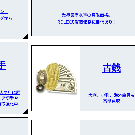
ン、
業界最高水準の買取価格。
グから
ROLEXの買取価格に自信あり！
手
古銭
人や月に雁
大判、小判、海外金貨も
ミア切手や
高額買取
買取強化中