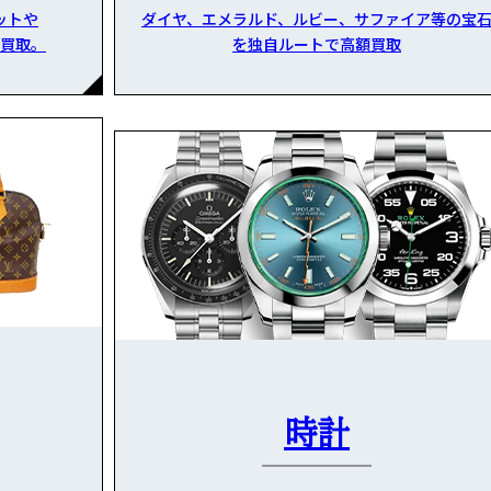
ットや
ダイヤ、エメラルド、ルビー、サファイア等の宝
買取。
を独自ルートで高額買取
時計