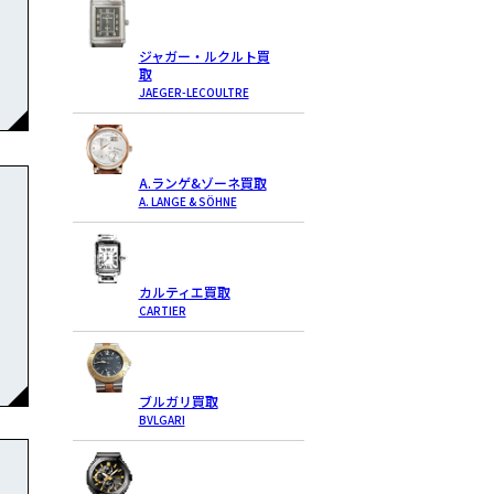
ジャガー・ルクルト買
取
JAEGER-LECOULTRE
A.ランゲ&ゾーネ買取
A. LANGE & SÖHNE
カルティエ買取
CARTIER
ブルガリ買取
BVLGARI