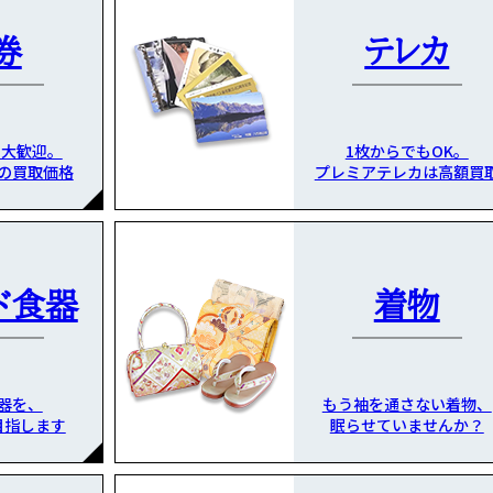
券
テレカ
も大歓迎。
1枚からでもOK。
の買取価格
プレミアテレカは高額買
ド食器
着物
器を、
もう袖を通さない着物、
目指します
眠らせていませんか？