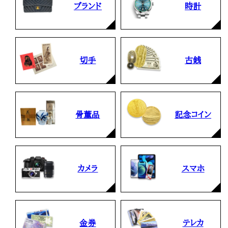
ブランド
時計
切手
古銭
骨董品
記念コイン
カメラ
スマホ
金券
テレカ