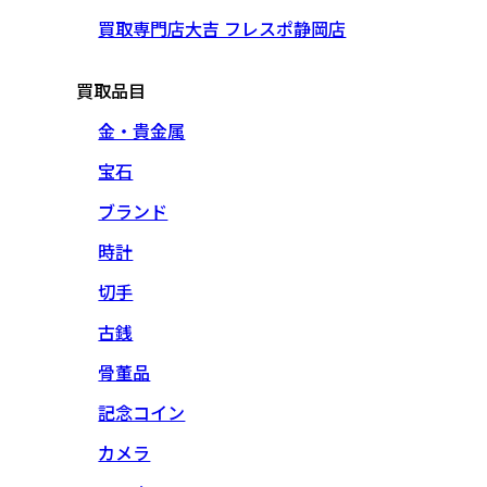
買取専門店大吉 フレスポ静岡店
買取品目
金・貴金属
宝石
ブランド
時計
切手
古銭
骨董品
記念コイン
カメラ