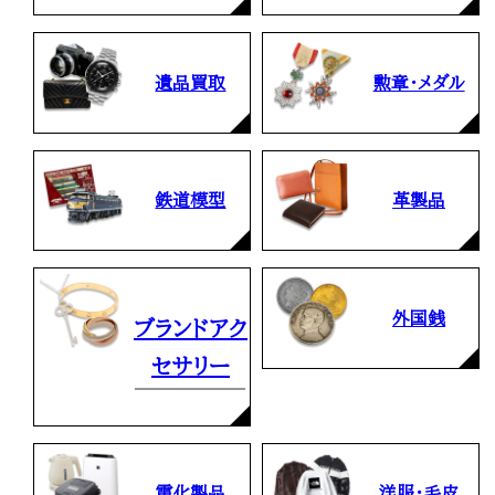
遺品買取
勲章・メダル
鉄道模型
革製品
外国銭
ブランドアク
セサリー
電化製品
洋服・毛皮