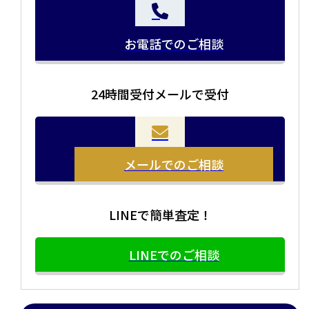
お電話でのご相談
24時間受付メールで受付
当店の査定員がご自宅に伺いその場で査定を致します。
お品物をつめて送るだけで査定が可能です。時間が無い
まとめて売りたい！価値がわからなく売れるかわからな
方や、荷物が多い方へオススメです。
い方にオススメです。
メールでのご相談
LINEで簡単査定！
LINEでのご相談