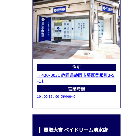
住所
〒420-0031 静岡県静岡市葵区呉服町2-5
-11
営業時間
10：00-19：00（年中無休）
買取大吉 ベイドリーム清水店