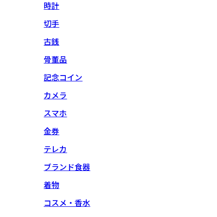
時計
切手
古銭
骨董品
記念コイン
カメラ
スマホ
金券
テレカ
ブランド食器
着物
コスメ・香水