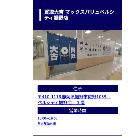
買取大吉 マックスバリュベルシ
ティ裾野店
住所
〒410-1118 静岡県裾野市佐野1039
ベルシティ裾野店 １階
営業時間
10:00～19:00
年末年始休業