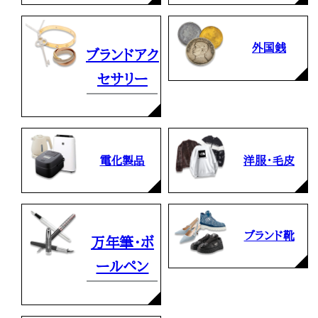
外国銭
ブランドアク
セサリー
電化製品
洋服・毛皮
ブランド靴
万年筆・ボ
ールペン