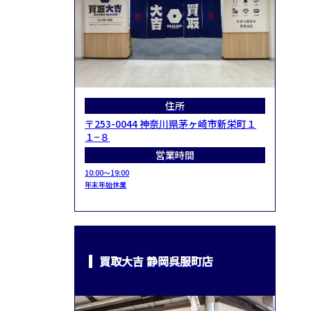
住所
〒253-0044 神奈川県茅ヶ崎市新栄町１
１−８
営業時間
10:00～19:00
年末年始休業
買取大吉 静岡呉服町店