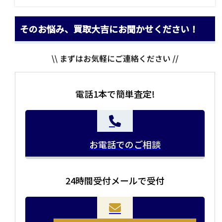
そのお悩み、買取大吉にお聞かせください！
\\ まずはお気軽にご連絡ください //
電話1本で簡単査定!
お電話でのご相談
24時間受付メールで受付
当店の査定員がご自宅に伺いその場で査定を致します。
お品物をつめて送るだけで査定が可能です。時間が無い
まとめて売りたい！価値がわからなく売れるかわからな
方や、荷物が多い方へオススメです。
い方にオススメです。