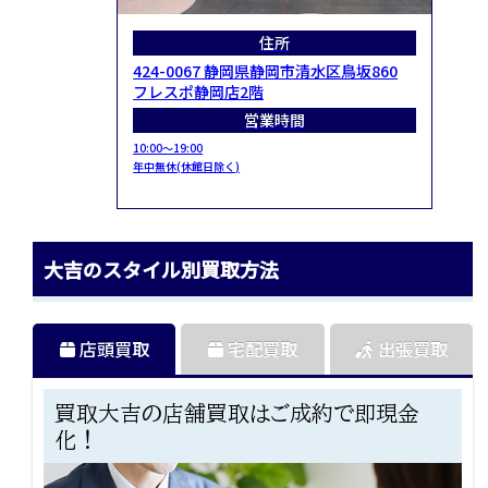
住所
424-0067 静岡県静岡市清水区鳥坂860
フレスポ静岡店2階
営業時間
10:00～19:00
年中無休(休館日除く)
大吉のスタイル別買取方法
店頭買取
宅配買取
出張買取
買取大吉の店舗買取はご成約で即現金
化！