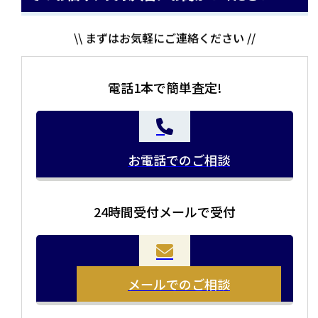
\\ まずはお気軽にご連絡ください //
電話1本で簡単査定!
お電話でのご相談
24時間受付メールで受付
当店の査定員がご自宅に伺いその場で査定を致します。
お品物をつめて送るだけで査定が可能です。時間が無い
まとめて売りたい！価値がわからなく売れるかわからな
方や、荷物が多い方へオススメです。
い方にオススメです。
メールでのご相談