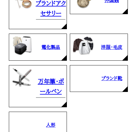
外国銭
ブランドアク
セサリー
電化製品
洋服・毛皮
ブランド靴
万年筆・ボ
ールペン
人形