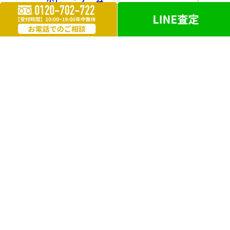
楽器
お酒
ライター
遺品買取
勲章・メダル
鉄道模型
革製品
ブランドアクセサリー
外国銭
電化製品
洋服・毛皮
万年筆・ボールペン