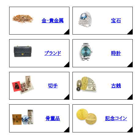
金・貴金属
宝石
ブランド
時計
切手
古銭
骨董品
記念コイン