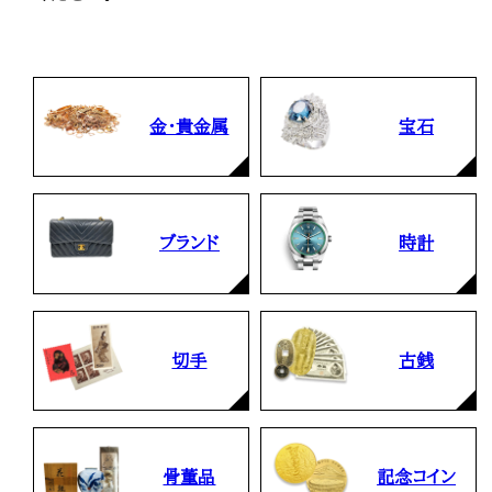
金・貴金属
宝石
ブランド
時計
切手
古銭
骨董品
記念コイン