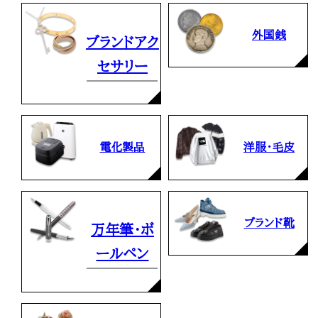
外国銭
ブランドアク
セサリー
電化製品
洋服・毛皮
ブランド靴
万年筆・ボ
ールペン