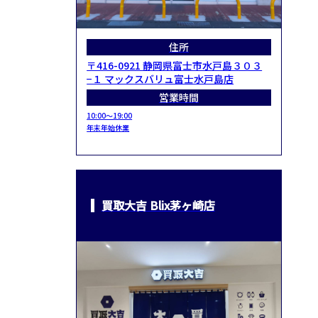
住所
〒416-0921 静岡県富士市水戸島３０３
−１ マックスバリュ富士水戸島店
営業時間
10:00～19:00
年末年始休業
買取大吉 Blix茅ヶ崎店