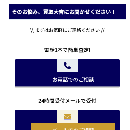
そのお悩み、買取大吉にお聞かせください！
\\ まずはお気軽にご連絡ください //
電話1本で簡単査定!
お電話でのご相談
24時間受付メールで受付
当店の査定員がご自宅に伺いその場で査定を致します。
お品物をつめて送るだけで査定が可能です。時間が無い
まとめて売りたい！価値がわからなく売れるかわからな
方や、荷物が多い方へオススメです。
い方にオススメです。
メールでのご相談