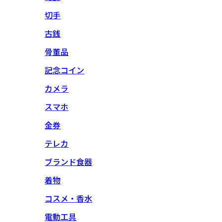
切手
古銭
骨董品
記念コイン
カメラ
スマホ
金券
テレカ
ブランド食器
着物
コスメ・香水
電動工具