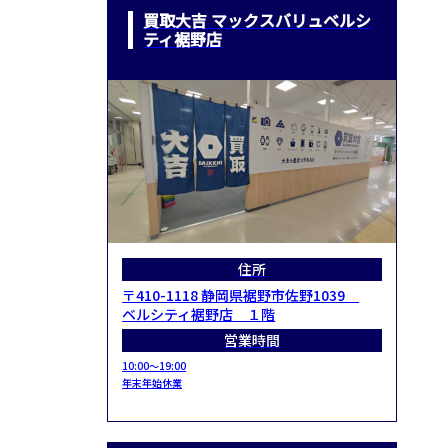
買取大吉 マックスバリュベルシ
ティ裾野店
住所
〒410-1118 静岡県裾野市佐野1039
ベルシティ裾野店 １階
営業時間
10:00～19:00
年末年始休業