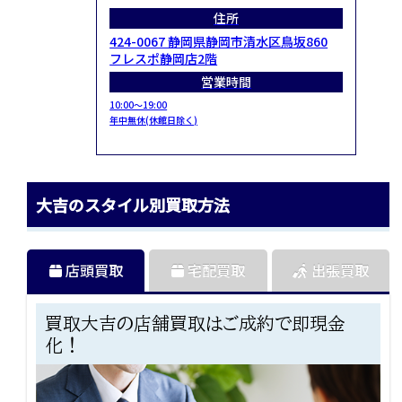
住所
424-0067 静岡県静岡市清水区鳥坂860
フレスポ静岡店2階
営業時間
10:00～19:00
年中無休(休館日除く)
大吉のスタイル別買取方法
店頭買取
宅配買取
出張買取
買取大吉の店舗買取はご成約で即現金
化！