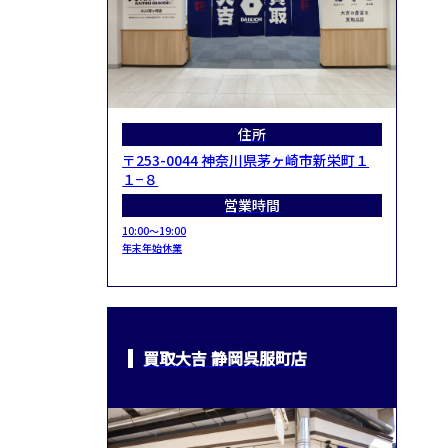
住所
〒253-0044 神奈川県茅ヶ崎市新栄町１
１−８
営業時間
10:00～19:00
年末年始休業
買取大吉 静岡呉服町店