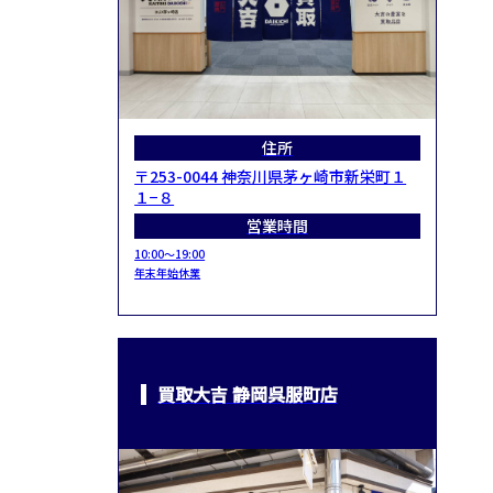
住所
〒253-0044 神奈川県茅ヶ崎市新栄町１
１−８
営業時間
10:00～19:00
年末年始休業
買取大吉 静岡呉服町店