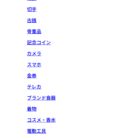
切手
古銭
骨董品
記念コイン
カメラ
スマホ
金券
テレカ
ブランド食器
着物
コスメ・香水
電動工具