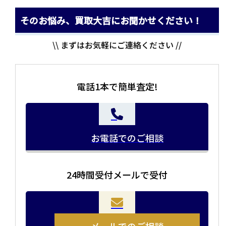
そのお悩み、買取大吉にお聞かせください！
\\ まずはお気軽にご連絡ください //
電話1本で簡単査定!
お電話でのご相談
24時間受付メールで受付
当店の査定員がご自宅に伺いその場で査定を致します。
お品物をつめて送るだけで査定が可能です。時間が無い
まとめて売りたい！価値がわからなく売れるかわからな
方や、荷物が多い方へオススメです。
い方にオススメです。
メールでのご相談