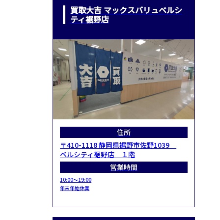
買取大吉 マックスバリュベルシ
ティ裾野店
住所
〒410-1118 静岡県裾野市佐野1039
ベルシティ裾野店 １階
営業時間
10:00～19:00
年末年始休業