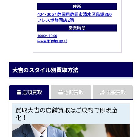
住所
424-0067 静岡県静岡市清水区鳥坂860
フレスポ静岡店2階
営業時間
10:00～19:00
年中無休(休館日除く)
大吉のスタイル別買取方法
店頭買取
宅配買取
出張買取
買取大吉の店舗買取はご成約で即現金
化！