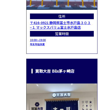
住所
〒416-0921 静岡県富士市水戸島３０３
−１ マックスバリュ富士水戸島店
営業時間
10:00～19:00
年末年始休業
買取大吉 Blix茅ヶ崎店