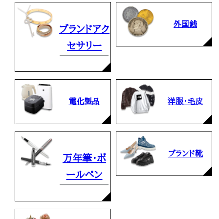
外国銭
ブランドアク
セサリー
電化製品
洋服・毛皮
ブランド靴
万年筆・ボ
ールペン