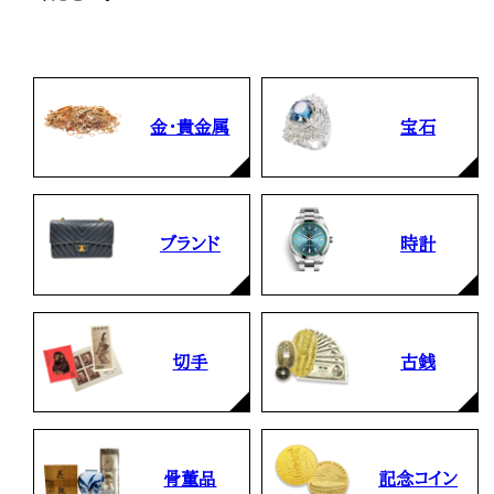
金・貴金属
宝石
ブランド
時計
切手
古銭
骨董品
記念コイン