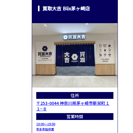
買取大吉 Blix茅ヶ崎店
住所
〒253-0044 神奈川県茅ヶ崎市新栄町１
１−８
営業時間
10:00～19:00
年末年始休業