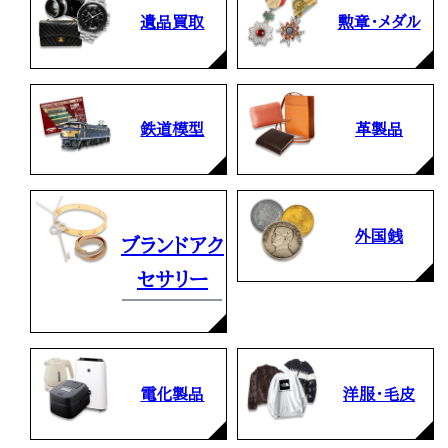
遺品買取
勲章・メダル
鉄道模型
革製品
外国銭
ブランドアク
セサリー
電化製品
洋服・毛皮