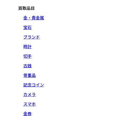
買取品目
金・貴金属
宝石
ブランド
時計
切手
古銭
骨董品
記念コイン
カメラ
スマホ
金券