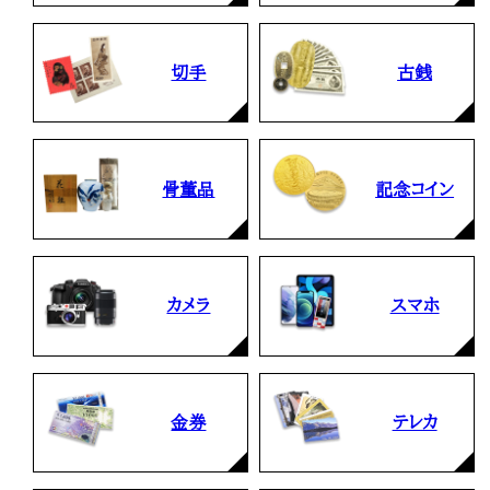
切手
古銭
骨董品
記念コイン
カメラ
スマホ
金券
テレカ