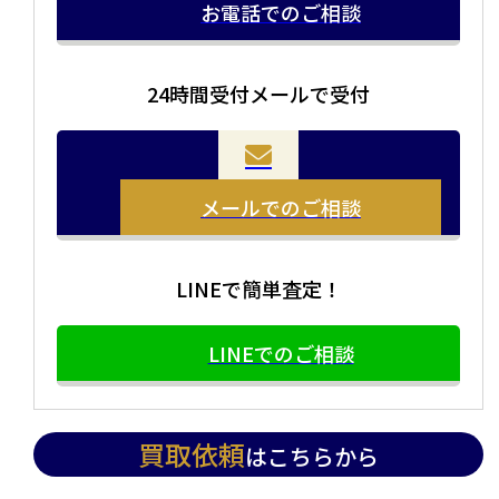
お電話でのご相談
24時間受付メールで受付
当店の査定員がご自宅に伺いその場で査定を致します。
お品物をつめて送るだけで査定が可能です。時間が無い
まとめて売りたい！価値がわからなく売れるかわからな
方や、荷物が多い方へオススメです。
い方にオススメです。
メールでのご相談
LINEで簡単査定！
LINEでのご相談
買取依頼
はこちらから