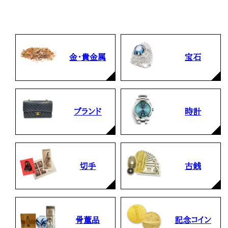
金・貴金属
宝石
ブランド
時計
切手
古銭
骨董品
記念コイン