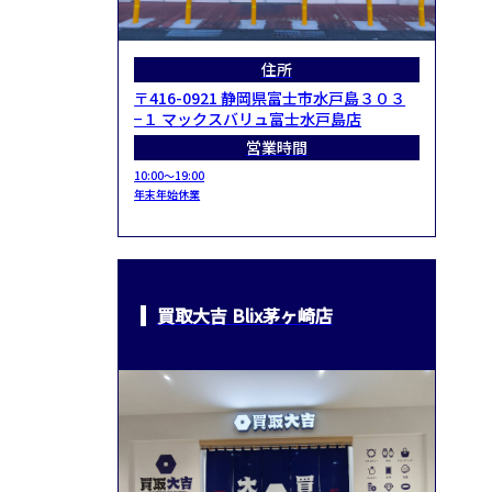
住所
〒416-0921 静岡県富士市水戸島３０３
−１ マックスバリュ富士水戸島店
営業時間
10:00～19:00
年末年始休業
買取大吉 Blix茅ヶ崎店