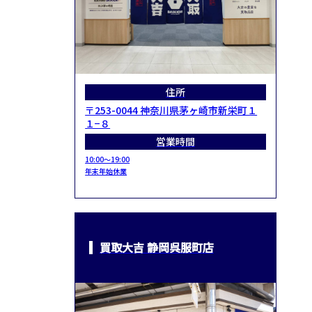
住所
〒253-0044 神奈川県茅ヶ崎市新栄町１
１−８
営業時間
10:00～19:00
年末年始休業
買取大吉 静岡呉服町店