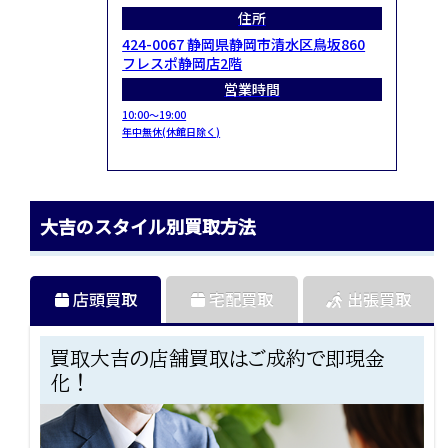
住所
424-0067 静岡県静岡市清水区鳥坂860
フレスポ静岡店2階
営業時間
10:00～19:00
年中無休(休館日除く)
大吉のスタイル別買取方法
店頭買取
宅配買取
出張買取
買取大吉の店舗買取はご成約で即現金
化！