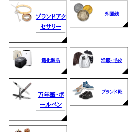
外国銭
ブランドアク
セサリー
電化製品
洋服・毛皮
ブランド靴
万年筆・ボ
ールペン