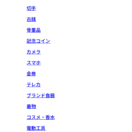
切手
古銭
骨董品
記念コイン
カメラ
スマホ
金券
テレカ
ブランド食器
着物
コスメ・香水
電動工具