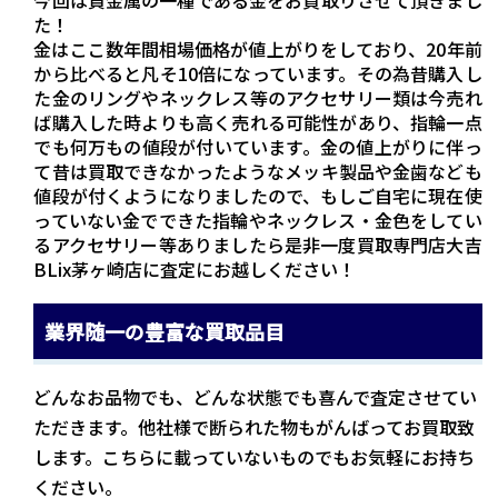
今回は貴金属の一種である金をお買取りさせて頂きまし
た！
金はここ数年間相場価格が値上がりをしており、20年前
から比べると凡そ10倍になっています。その為昔購入し
た金のリングやネックレス等のアクセサリー類は今売れ
ば購入した時よりも高く売れる可能性があり、指輪一点
でも何万もの値段が付いています。金の値上がりに伴っ
て昔は買取できなかったようなメッキ製品や金歯なども
値段が付くようになりましたので、もしご自宅に現在使
っていない金でできた指輪やネックレス・金色をしてい
るアクセサリー等ありましたら是非一度買取専門店大吉
BLix茅ヶ崎店に査定にお越しください！
業界随一の豊富な買取品目
どんなお品物でも、どんな状態でも喜んで査定させてい
ただきます。他社様で断られた物もがんばってお買取致
します。こちらに載っていないものでもお気軽にお持ち
ください。