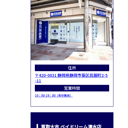
住所
〒420-0031 静岡県静岡市葵区呉服町2-5
-11
営業時間
10：00-19：00（年中無休）
買取大吉 ベイドリーム清水店