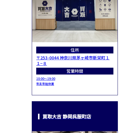
住所
〒253-0044 神奈川県茅ヶ崎市新栄町１
１−８
営業時間
10:00～19:00
年末年始休業
買取大吉 静岡呉服町店