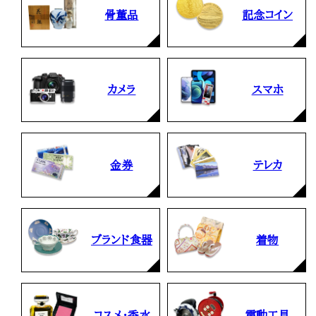
骨董品
記念コイン
カメラ
スマホ
金券
テレカ
ブランド食器
着物
コスメ・香水
電動工具