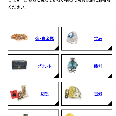
ください。
金・貴金属
宝石
ブランド
時計
切手
古銭