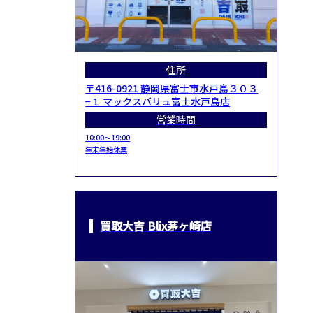
住所
〒416-0921 静岡県富士市水戸島３０３
−１ マックスバリュ富士水戸島店
営業時間
10:00～19:00
年末年始休業
買取大吉 Blix茅ヶ崎店