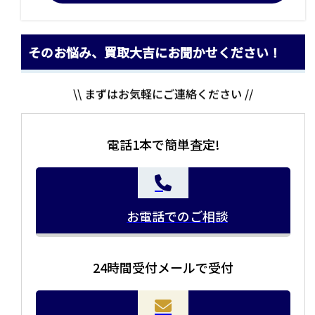
そのお悩み、買取大吉にお聞かせください！
\\ まずはお気軽にご連絡ください //
電話1本で簡単査定!
お電話でのご相談
24時間受付メールで受付
当店の査定員がご自宅に伺いその場で査定を致します。
お品物をつめて送るだけで査定が可能です。時間が無い
まとめて売りたい！価値がわからなく売れるかわからな
方や、荷物が多い方へオススメです。
い方にオススメです。