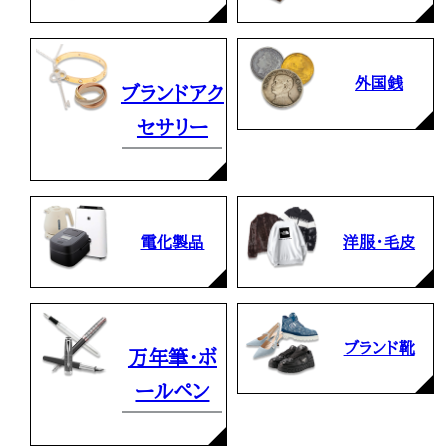
外国銭
ブランドアク
セサリー
電化製品
洋服・毛皮
ブランド靴
万年筆・ボ
ールペン