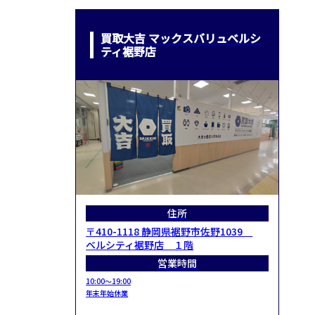
買取大吉 マックスバリュベルシ
ティ裾野店
住所
〒410-1118 静岡県裾野市佐野1039
ベルシティ裾野店 １階
営業時間
10:00～19:00
年末年始休業