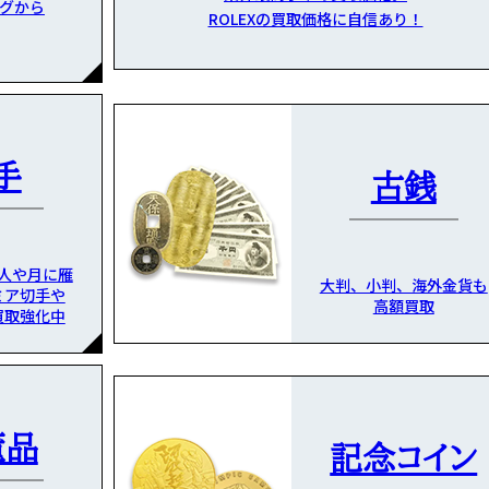
グから
ROLEXの買取価格に自信あり！
手
古銭
人や月に雁
大判、小判、海外金貨も
ミア切手や
高額買取
買取強化中
董品
記念コイン