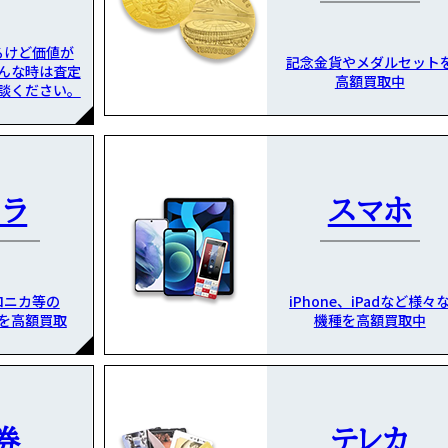
るけど価値が
記念金貨やメダルセット
んな時は査定
高額買取中
談ください。
メラ
スマホ
ロニカ等の
iPhone、iPadなど様々
を高額買取
機種を高額買取中
券
テレカ