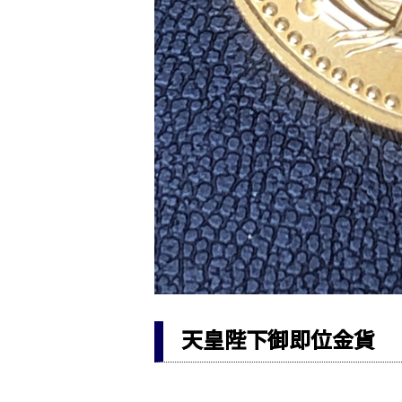
天皇陛下御即位金貨