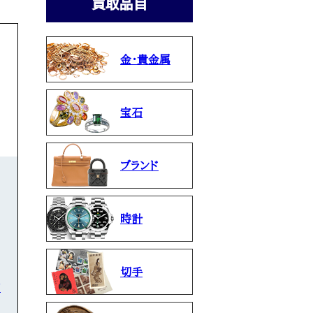
買取品目
金・貴金属
宝石
ブランド
時計
切手
石