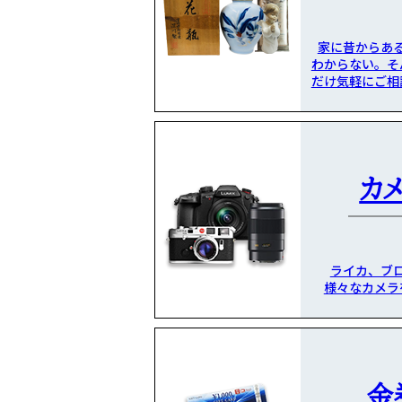
家に昔からあ
わからない。そ
だけ気軽にご相
カ
ライカ、ブ
様々なカメラ
金