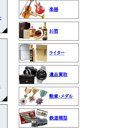
楽器
を
お酒
ライター
遺品買取
な
勲章・メダル
鉄道模型