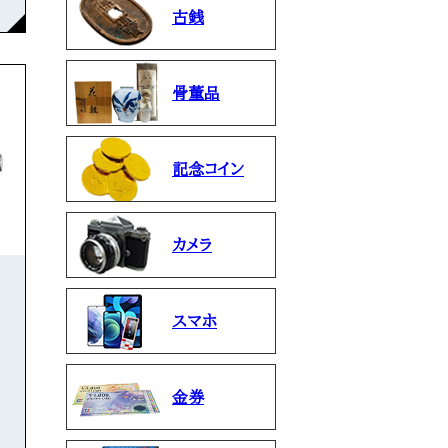
古銭
骨董品
記念コイン
カメラ
スマホ
金券