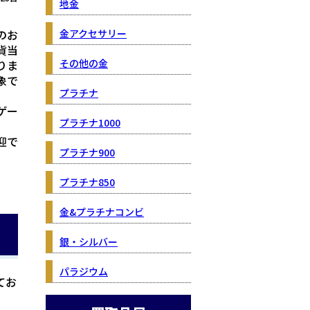
地金
のお
金アクセサリー
貨当
その他の金
りま
象で
プラチナ
ゲー
プラチナ1000
迎で
プラチナ900
プラチナ850
金&プラチナコンビ
銀・シルバー
パラジウム
てお