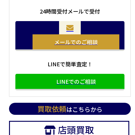
24時間受付メールで受付
当店の査定員がご自宅に伺いその場で査定を致します。
お品物をつめて送るだけで査定が可能です。時間が無い
まとめて売りたい！価値がわからなく売れるかわからな
方や、荷物が多い方へオススメです。
い方にオススメです。
メールでのご相談
LINEで簡単査定！
LINEでのご相談
買取依頼
はこちらから
店頭買取