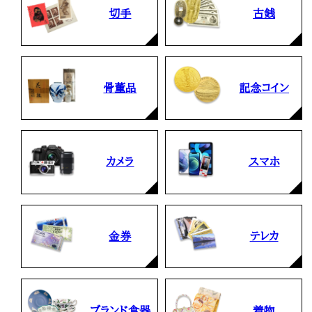
切手
古銭
骨董品
記念コイン
カメラ
スマホ
金券
テレカ
ブランド食器
着物