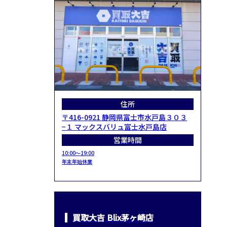
住所
〒416-0921 静岡県富士市水戸島３０３
−１ マックスバリュ富士水戸島店
営業時間
10:00～19:00
年末年始休業
買取大吉 Blix茅ヶ崎店