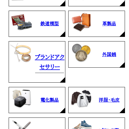
鉄道模型
革製品
外国銭
ブランドアク
セサリー
電化製品
洋服・毛皮