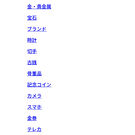
金・貴金属
宝石
ブランド
時計
切手
古銭
骨董品
記念コイン
カメラ
スマホ
金券
テレカ