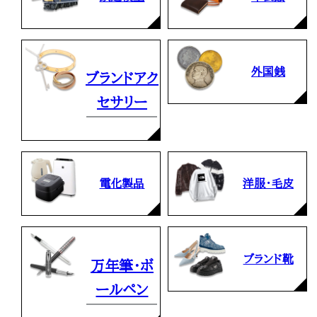
外国銭
ブランドアク
セサリー
電化製品
洋服・毛皮
ブランド靴
万年筆・ボ
ールペン