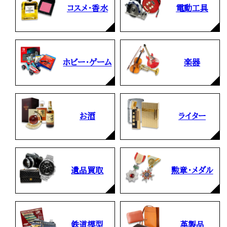
コスメ・香水
電動工具
ホビー・ゲーム
楽器
お酒
ライター
遺品買取
勲章・メダル
鉄道模型
革製品