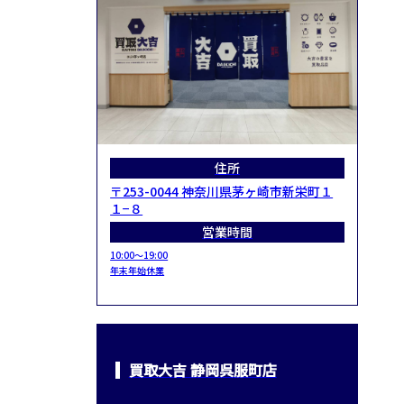
住所
〒253-0044 神奈川県茅ヶ崎市新栄町１
１−８
営業時間
10:00～19:00
年末年始休業
買取大吉 静岡呉服町店