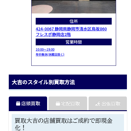
住所
424-0067 静岡県静岡市清水区鳥坂860
フレスポ静岡店2階
営業時間
10:00～19:00
年中無休(休館日除く)
大吉のスタイル別買取方法
店頭買取
宅配買取
出張買取
買取大吉の店舗買取はご成約で即現金
化！