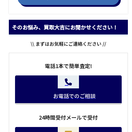
そのお悩み、買取大吉にお聞かせください！
\\ まずはお気軽にご連絡ください //
電話1本で簡単査定!
お電話でのご相談
24時間受付メールで受付
当店の査定員がご自宅に伺いその場で査定を致します。
お品物をつめて送るだけで査定が可能です。時間が無い
まとめて売りたい！価値がわからなく売れるかわからな