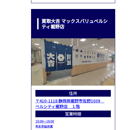
買取大吉 マックスバリュベルシ
ティ裾野店
住所
〒410-1118 静岡県裾野市佐野1039
ベルシティ裾野店 １階
営業時間
10:00～19:00
年末年始休業