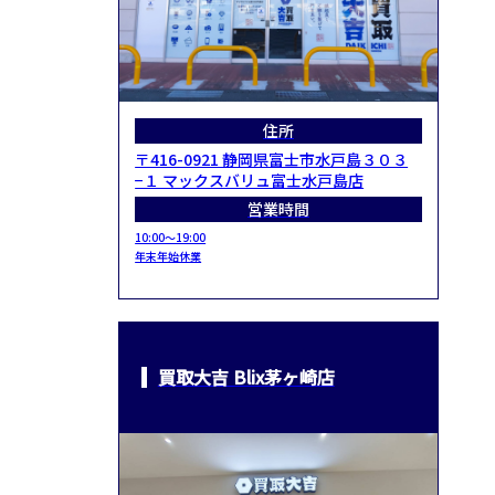
住所
〒416-0921 静岡県富士市水戸島３０３
−１ マックスバリュ富士水戸島店
営業時間
10:00～19:00
年末年始休業
買取大吉 Blix茅ヶ崎店