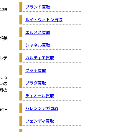
ブランド買取
月12日
ルイ・ヴィトン買取
エルメス買取
が美
シャネル買取
ルテ
カルティエ買取
グッチ買取
しっ
プラダ買取
ンの
因の
ディオール買取
バレンシアガ買取
CH
フェンディ買取