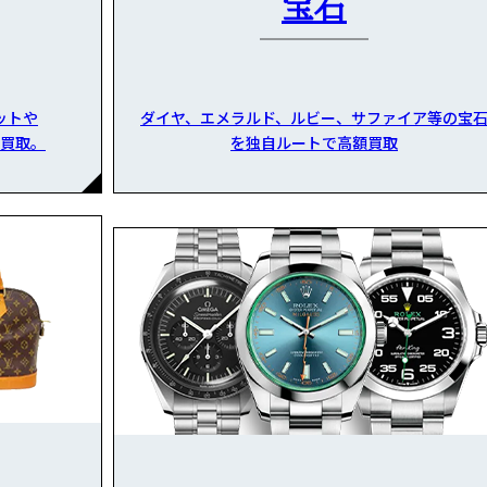
宝石
ットや
ダイヤ、エメラルド、ルビー、サファイア等の宝
買取。
を独自ルートで高額買取