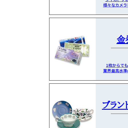
様々なカメラ
金
1枚からで
業界最高水準
ブラン