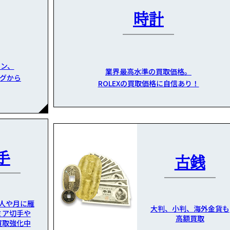
時計
ン、
業界最高水準の買取価格。
グから
ROLEXの買取価格に自信あり！
手
古銭
人や月に雁
大判、小判、海外金貨も
ミア切手や
高額買取
買取強化中