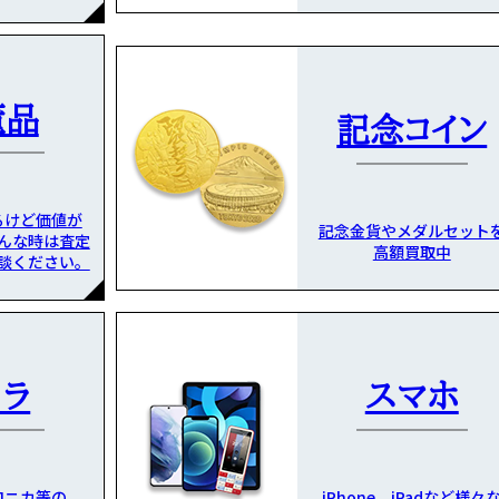
董品
記念コイン
るけど価値が
記念金貨やメダルセット
んな時は査定
高額買取中
談ください。
メラ
スマホ
ロニカ等の
iPhone、iPadなど様々