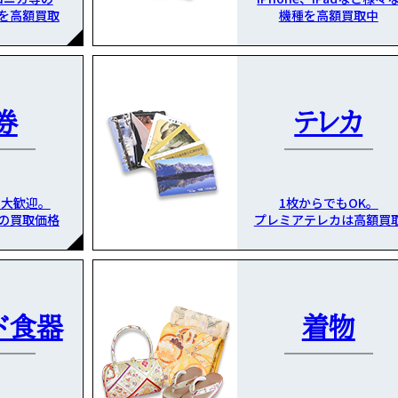
を高額買取
機種を高額買取中
券
テレカ
も大歓迎。
1枚からでもOK。
の買取価格
プレミアテレカは高額買
ド食器
着物