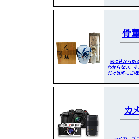
骨
家に昔からあ
わからない。そ
だけ気軽にご相
カ
ライカ、ブ