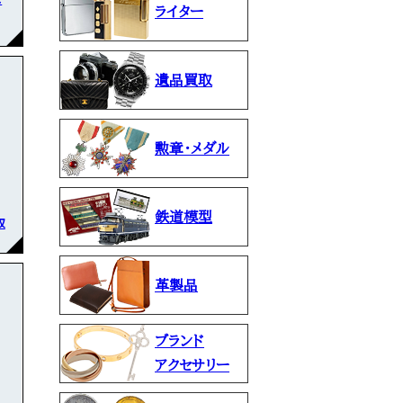
ライター
遺品買取
勲章・メダル
鉄道模型
取
革製品
ブランド
アクセサリー