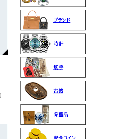
ブランド
石
時計
切手
古銭
骨董品
記念コイン