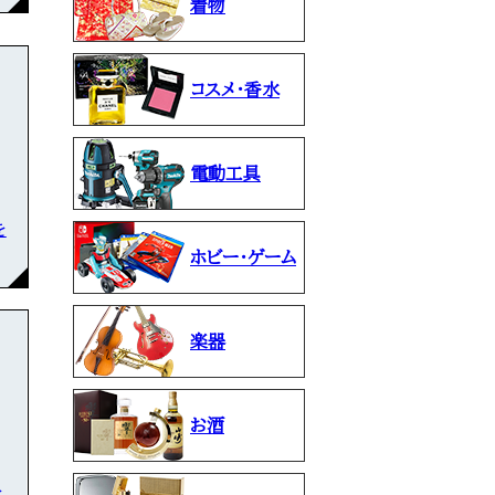
着物
コスメ・香水
電動工具
を
ホビー・ゲーム
楽器
お酒
な