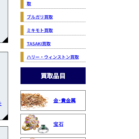
取
ブルガリ買取
ミキモト買取
TASAKI買取
ハリー・ウィンストン買取
買取品目
金・貴金属
を
宝石