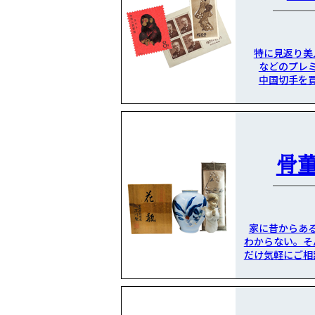
特に見返り美
などのプレ
中国切手を
骨
家に昔からあ
わからない。そ
だけ気軽にご相