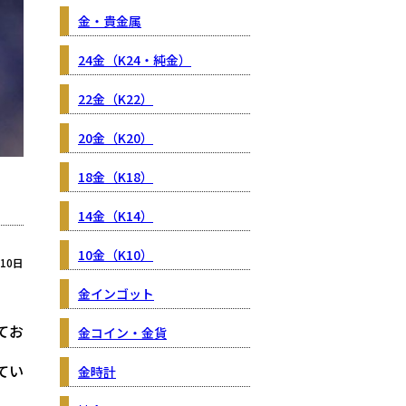
金・貴金属
24金（K24・純金）
22金（K22）
20金（K20）
18金（K18）
14金（K14）
10金（K10）
月10日
金インゴット
てお
金コイン・金貨
てい
金時計