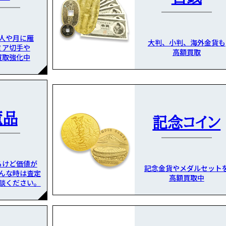
人や月に雁
大判、小判、海外金貨も
ミア切手や
高額買取
買取強化中
董品
記念コイン
るけど価値が
記念金貨やメダルセット
んな時は査定
高額買取中
談ください。