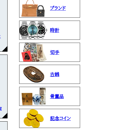
ブランド
時計
な
切手
古銭
骨董品
取
記念コイン