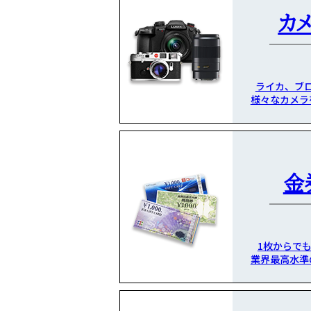
カ
ライカ、ブ
様々なカメラ
金
1枚からで
業界最高水準