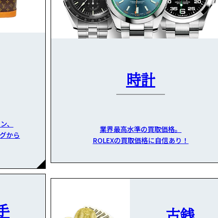
時計
ン、
業界最高水準の買取価格。
グから
ROLEXの買取価格に自信あり！
手
古銭