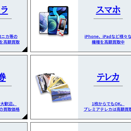
メラ
スマホ
ロニカ等の
iPhone、iPadなど様々
を高額買取
機種を高額買取中
券
テレカ
も大歓迎。
1枚からでもOK。
の買取価格
プレミアテレカは高額買