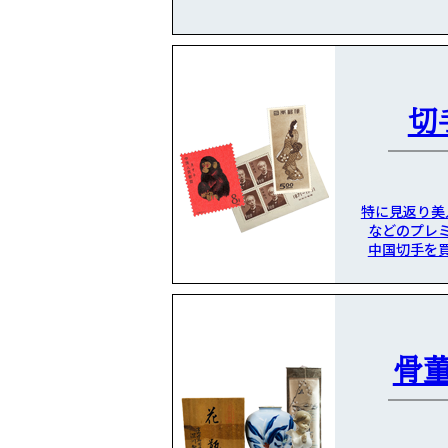
切
特に見返り美
などのプレ
中国切手を
骨