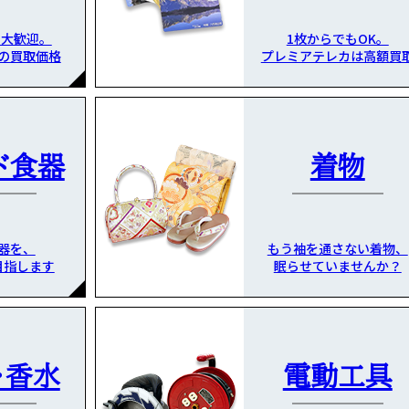
も大歓迎。
1枚からでもOK。
の買取価格
プレミアテレカは高額買
ド食器
着物
器を、
もう袖を通さない着物、
目指します
眠らせていませんか？
・香水
電動工具