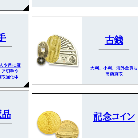
手
古銭
人や月に雁
大判、小判、海外金貨も
ミア切手や
高額買取
買取強化中
董品
記念コイン