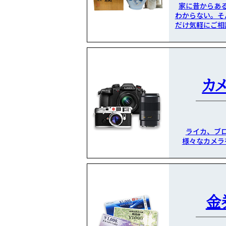
家に昔からあ
わからない。そ
だけ気軽にご相
カ
ライカ、ブ
様々なカメラ
金