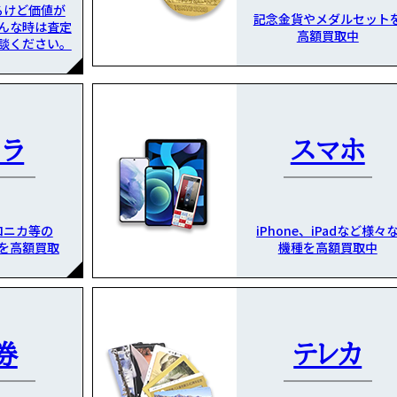
るけど価値が
記念金貨やメダルセット
んな時は査定
高額買取中
談ください。
メラ
スマホ
ロニカ等の
iPhone、iPadなど様々
を高額買取
機種を高額買取中
券
テレカ