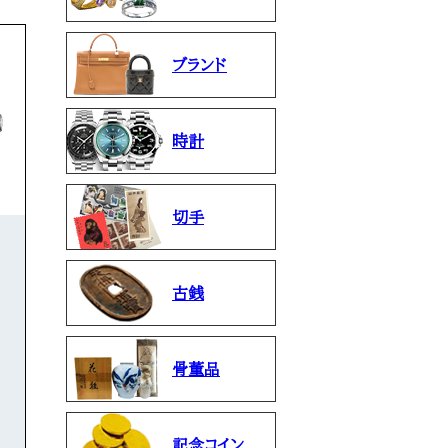
ブランド
時計
切手
古銭
骨董品
記念コイン