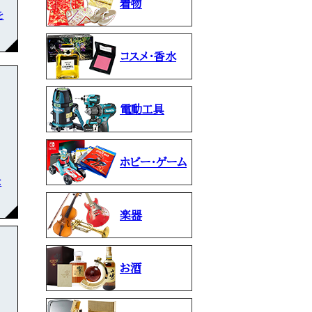
着物
を
コスメ・香水
電動工具
ホビー・ゲーム
な
楽器
お酒