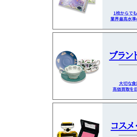
1枚からで
業界最高水準
ブラン
大切な食
高価買取を
コスメ