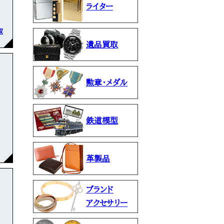
ライター
取
遺品買取
勲章・メダル
鉄道模型
革製品
ブランド
アクセサリー