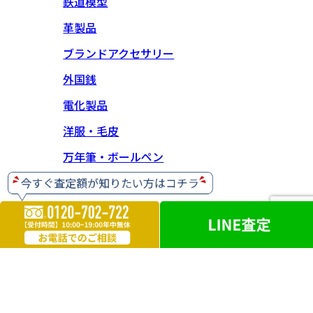
鉄道模型
革製品
ブランドアクセサリー
外国銭
電化製品
洋服・毛皮
万年筆・ボールペン
ブランド靴
人形
【神奈川県公安委員会 古物商許可】 第452630001414号