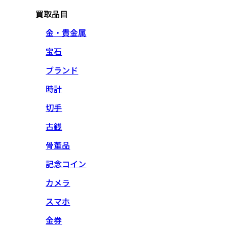
買取品目
金・貴金属
宝石
ブランド
時計
切手
古銭
骨董品
記念コイン
カメラ
スマホ
金券