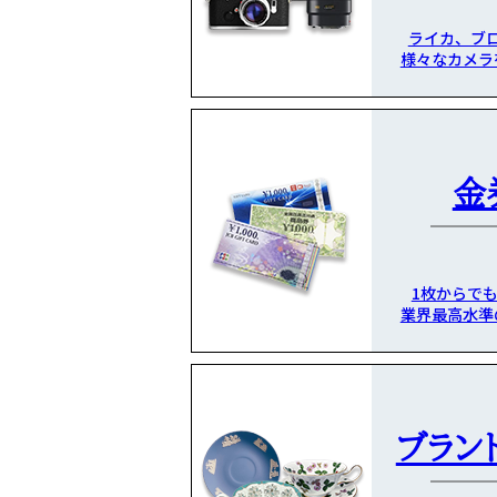
ライカ、ブ
様々なカメラ
金
1枚からで
業界最高水準
ブラン