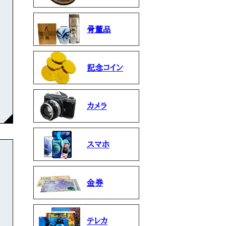
骨董品
記念コイン
カメラ
スマホ
金券
テレカ