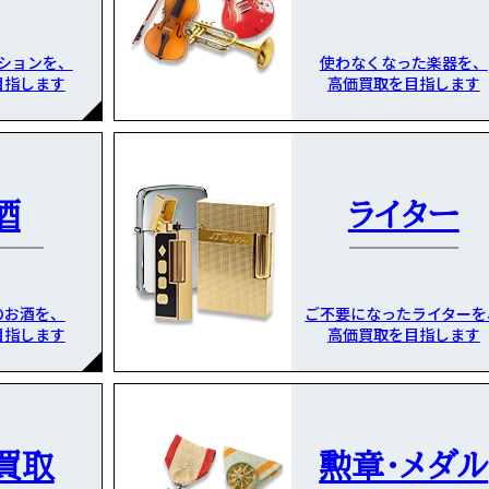
ションを、
使わなくなった楽器を、
目指します
高価買取を目指します
酒
ライター
のお酒を、
ご不要になったライターを
目指します
高価買取を目指します
買取
勲章・メダル