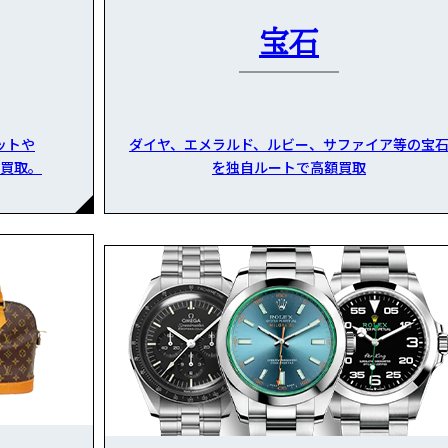
宝石
ットや
ダイヤ、エメラルド、ルビー、サファイア等の宝
買取。
を独自ルートで高額買取