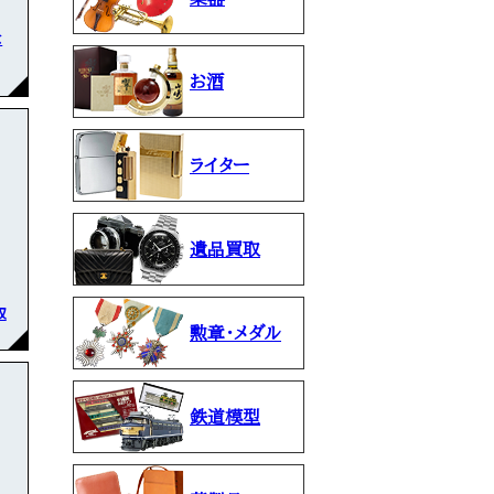
な
お酒
ライター
遺品買取
取
勲章・メダル
鉄道模型