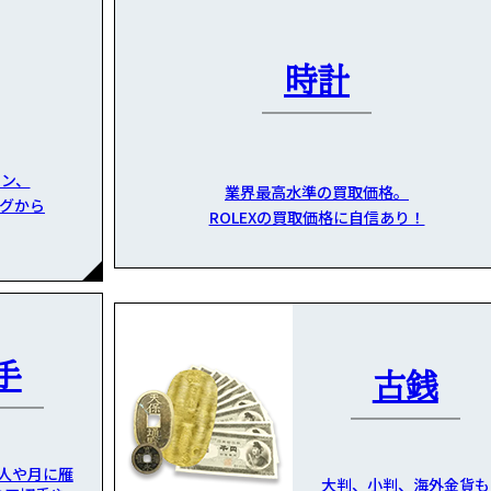
時計
ン、
業界最高水準の買取価格。
グから
ROLEXの買取価格に自信あり！
手
古銭
人や月に雁
大判、小判、海外金貨も