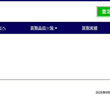
方へ
買取品目一覧
買取実績
加
2025年9