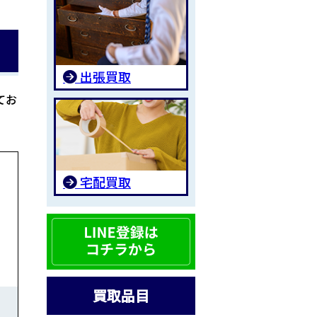
出張買取
てお
宅配買取
買取品目