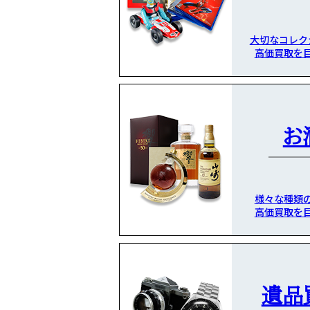
大切なコレク
高価買取を
お
様々な種類
高価買取を
遺品