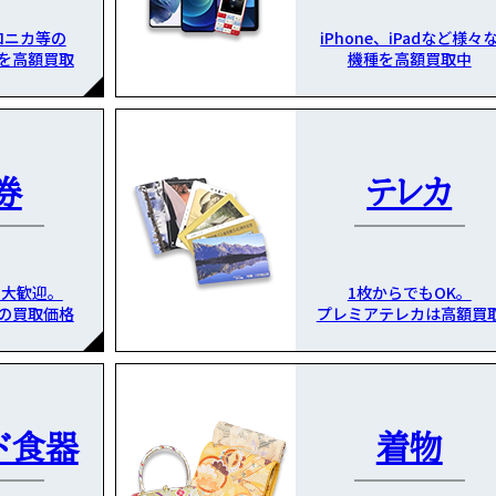
ロニカ等の
iPhone、iPadなど様々
を高額買取
機種を高額買取中
券
テレカ
も大歓迎。
1枚からでもOK。
の買取価格
プレミアテレカは高額買
ド食器
着物