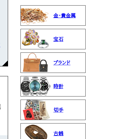
金・貴金属
宝石
石
ブランド
時計
切手
古銭