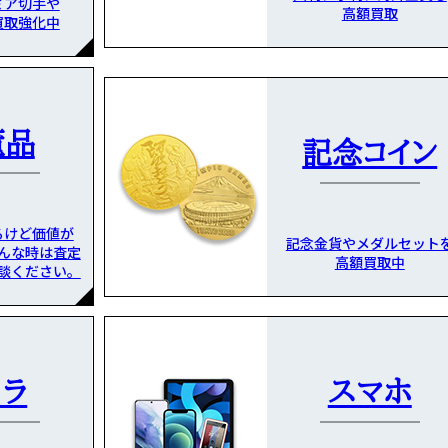
ミア切手や
高額買取
買取強化中
董品
記念コイン
るけど価値が
記念金貨やメダルセット
んな時は査定
高額買取中
談ください。
メラ
スマホ