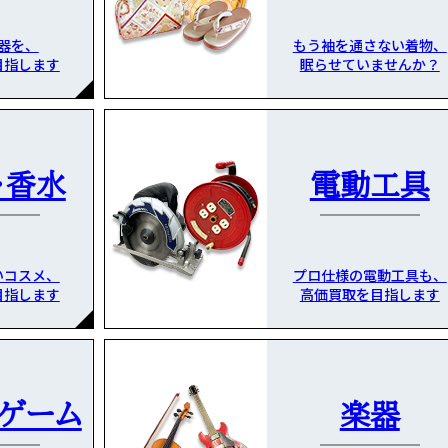
器を、
もう袖を通さない着物、
目指します
眠らせていませんか？
・香水
電動工具
いコスメ、
プロ仕様の電動工具も、
目指します
高価買取を目指します
・ゲーム
楽器