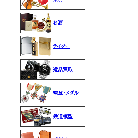
お酒
ライター
遺品買取
勲章・メダル
鉄道模型