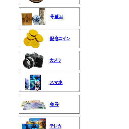
骨董品
記念コイン
カメラ
スマホ
金券
テレカ