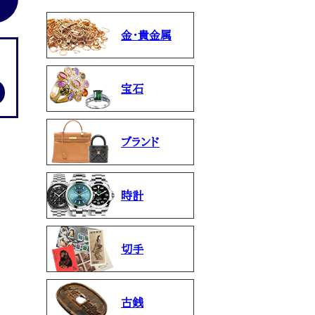
金・貴金属
宝石
ブランド
時計
切手
古銭