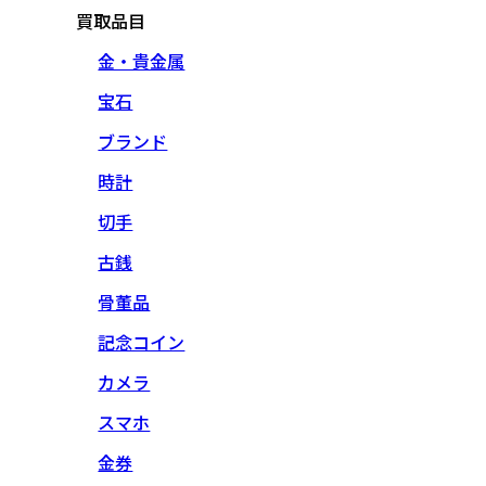
買取品目
金・貴金属
宝石
ブランド
時計
切手
古銭
骨董品
記念コイン
カメラ
スマホ
金券