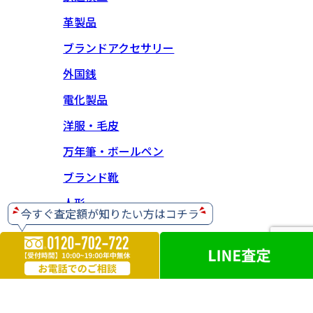
革製品
ブランドアクセサリー
外国銭
電化製品
洋服・毛皮
万年筆・ボールペン
ブランド靴
人形
【神奈川県公安委員会 古物商許可】 第452630001414号